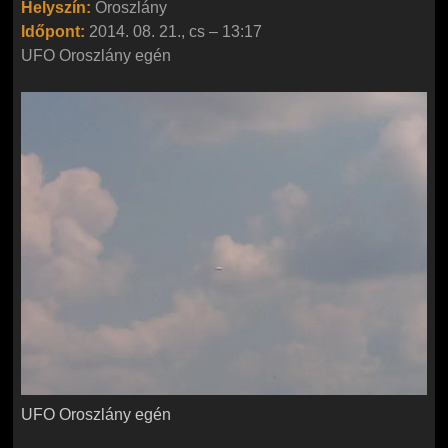
Helyszín:
Oroszlány
Időpont:
2014. 08. 21., cs – 13:17
UFO Oroszlány egén
UFO Oroszlány egén
UFO Oroszlány egén