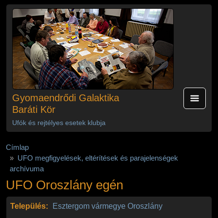
Ugrás a tartalomra
Gyomaendrődi Galaktika
Baráti Kör
Ufók és rejtélyes esetek klubja
Címlap
UFO megfigyelések, eltérítések és parajelenségek
archívuma
UFO Oroszlány egén
Település:
Esztergom vármegye
Oroszlány