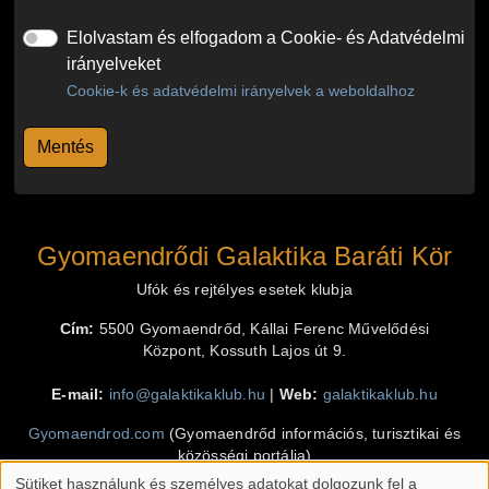
Elolvastam és elfogadom a Cookie- és Adatvédelmi
irányelveket
Cookie-k és adatvédelmi irányelvek a weboldalhoz
Gyomaendrődi Galaktika Baráti Kör
Ufók és rejtélyes esetek klubja
Cím:
5500 Gyomaendrőd, Kállai Ferenc Művelődési
Központ, Kossuth Lajos út 9.
E-mail:
info@galaktikaklub.hu
|
Web:
galaktikaklub.hu
Gyomaendrod.com
(Gyomaendrőd információs, turisztikai és
közösségi portálja)
Sütiket használunk és személyes adatokat dolgozunk fel a