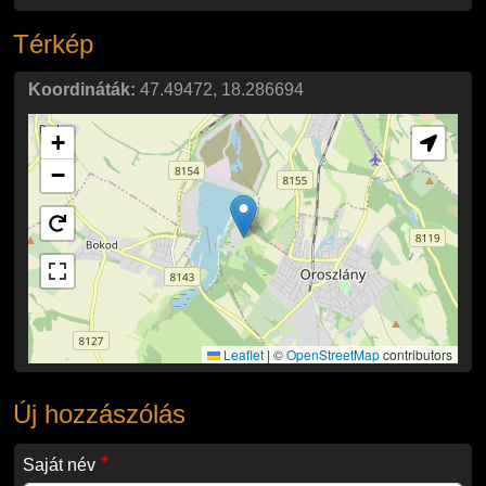
Térkép
Koordináták:
47.49472
,
18.286694
+
−
Leaflet
|
©
OpenStreetMap
contributors
Új hozzászólás
Saját név