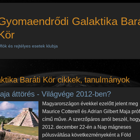
Gyomaendrődi Galaktika Bará
Kör
fók és rejtélyes esetek klubja
ktika Baráti Kör cikkek, tanulmányok
aja áttörés - Világvége 2012-ben?
Magyarországon évekkel ezelőtt jelent meg
Maurice Cotterell és Adrian Gilbert Maja pró
című műve. A szerzőpáros arról beszél, hog
2012. december 22-én a Nap mágneses
pólusváltása következményeként a Föld