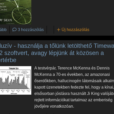
(Secrets in the Fields: The Science and Mysticism of Crop C
ább
3 hozzászólás
Új hozzászólás
uzív - használja a tőlünk letölthető Timew
2 szoftvert, avagy lépjünk át közösen a
rtérbe
A testvérpár, Terence McKenna és Dennis
McKenna a 70-es években, az amazonasi
őserdőkben, hallucinogén látomásaik alkal
kapott üzenetekben fedezte fel, hogy a kínai
elsősorban jóslásra használt Ji King valójá
rejtett információkat tartalmaz az emberiség
jövőjére vonatkozóan.