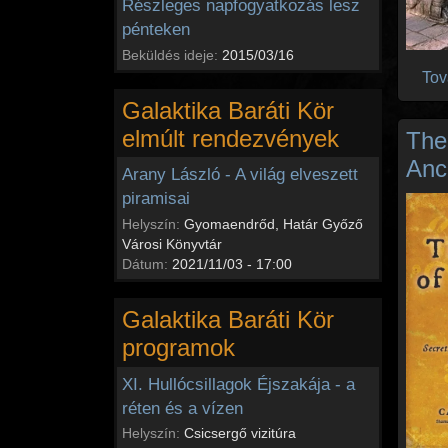
Részleges napfogyatkozás lesz
pénteken
Beküldés ideje:
2015/03/16
Tov
Galaktika Baráti Kör
elmúlt rendezvények
The
Anc
Arany László - A világ elveszett
piramisai
Helyszín:
Gyomaendrőd, Határ Győző
Városi Könyvtár
Dátum:
2021/11/03 - 17:00
Galaktika Baráti Kör
programok
XI. Hullócsillagok Éjszakája - a
réten és a vízen
Helyszín:
Csicsergő vizitúra