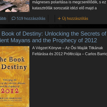
mágneses polaritása is megcserélődik, s ez
katasztrófák sorozatát idézi elő majd a
(A maja áttörés - Világvége 2012-ben?)
ább
519 hozzászólás
Új hozzászólás
 Book of Destiny: Unlocking the Secrets of
ient Mayans and the Prophecy of 2012
A Végzet Könyve – Az Ősi Maják Titkának
Feltárása és 2012 Próféciája – Carlos Barri