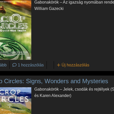
Gabonakörök – Az igazság nyomában rende
William Gazecki
(Crop Circles - Quest for Truth)
ább
1 hozzászólás
Új hozzászólás
p Circles: Signs, Wonders and Mysteries
Gabonakörök – Jelek, csodák és rejtélyek (
és Karen Alexander)