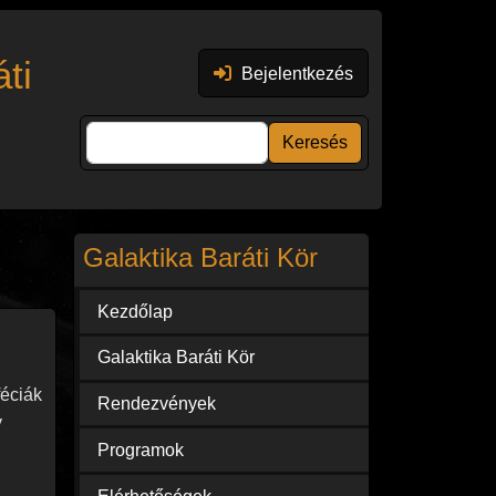
Felhasználói fiók menüje
ti
Bejelentkezés
Keresés
Galaktika Baráti Kör
Kezdőlap
Galaktika Baráti Kör
féciák
Rendezvények
y
Programok