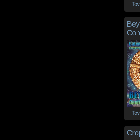
Tov
Bey
Com
Tov
Crop