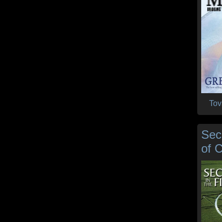
Tov
Sec
of C