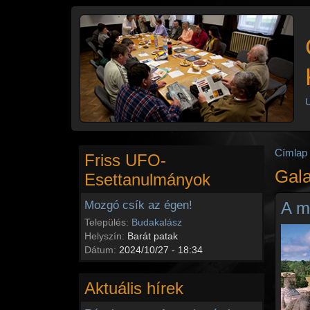
Ugrás a tartalomra
U
Címlap
Friss UFO-
Gala
Esettanulmányok
Mozgó csík az égen!
A m
Település:
Budakalász
Helyszín:
Barát patak
Dátum:
2024/10/27 - 18:34
Aktuális hírek