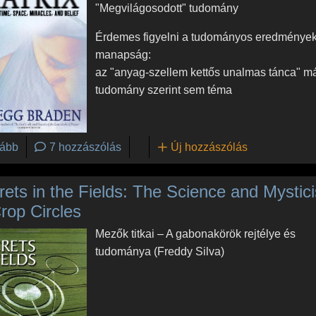
"Megvilágosodott" tudomány
Érdemes figyelni a tudományos eredmények
manapság:
az "anyag-szellem kettős unalmas tánca" má
tudomány szerint sem téma
("Világvége"? Dimenzióváltás = tudatváltás)
ább
7 hozzászólás
Új hozzászólás
rets in the Fields: The Science and Mystic
rop Circles
Mezők titkai – A gabonakörök rejtélye és
tudománya (Freddy Silva)