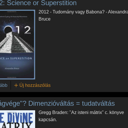
2: Science or Superstition
2012 - Tudomány vagy Babona? - Alexandr
Bruce
(2012: Science or Superstition )
ább
Új hozzászólás
lágvége"? Dimenzióváltás = tudatváltás
Gregg Braden: "Az isteni mátrix" c. könyve
kapcsán.