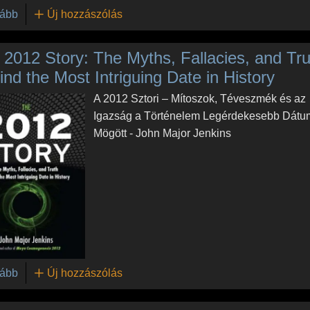
(The Book of Destiny: Unlocking the Secrets of the Ancient
ább
Új hozzászólás
 2012 Story: The Myths, Fallacies, and Tru
nd the Most Intriguing Date in History
A 2012 Sztori – Mítoszok, Téveszmék és az
Igazság a Történelem Legérdekesebb Dát
Mögött - John Major Jenkins
(The 2012 Story: The Myths, Fallacies, and Truth Behind the 
ább
Új hozzászólás