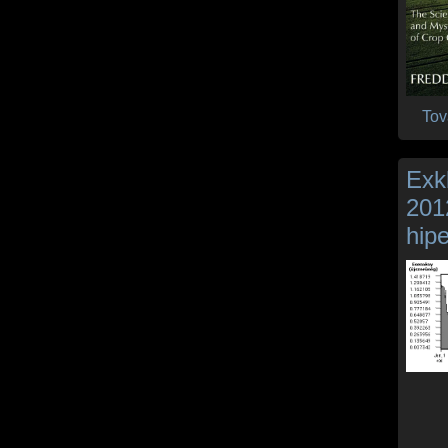
Tov
Exkl
201
hipe