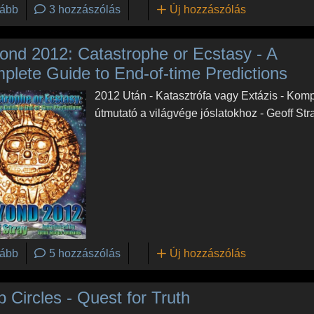
(Exkluzív - használja a tőlünk letölthető Timewave 2012 szof
ább
3 hozzászólás
Új hozzászólás
ond 2012: Catastrophe or Ecstasy - A
plete Guide to End-of-time Predictions
2012 Után - Katasztrófa vagy Extázis - Komp
útmutató a világvége jóslatokhoz - Geoff Str
(Beyond 2012: Catastrophe or Ecstasy - A Complete Guide t
ább
5 hozzászólás
Új hozzászólás
 Circles - Quest for Truth