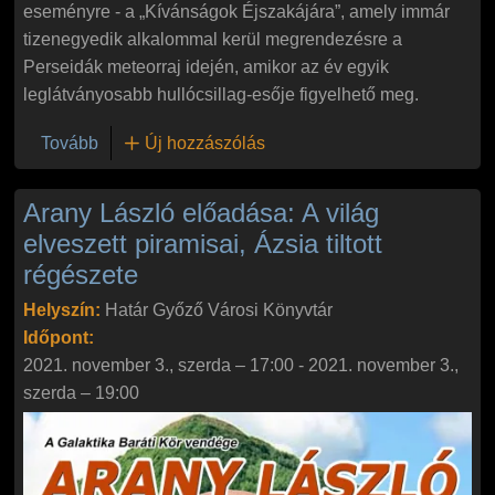
eseményre - a „Kívánságok Éjszakájára”, amely immár
tizenegyedik alkalommal kerül megrendezésre a
Perseidák meteorraj idején, amikor az év egyik
leglátványosabb hullócsillag-esője figyelhető meg.
(XI. Hullócsillagok Éjszakája - a réten és a vízen)
Tovább
Új hozzászólás
Arany László előadása: A világ
elveszett piramisai, Ázsia tiltott
régészete
Helyszín:
Határ Győző Városi Könyvtár
Időpont:
2021. november 3., szerda – 17:00
-
2021. november 3.,
szerda – 19:00