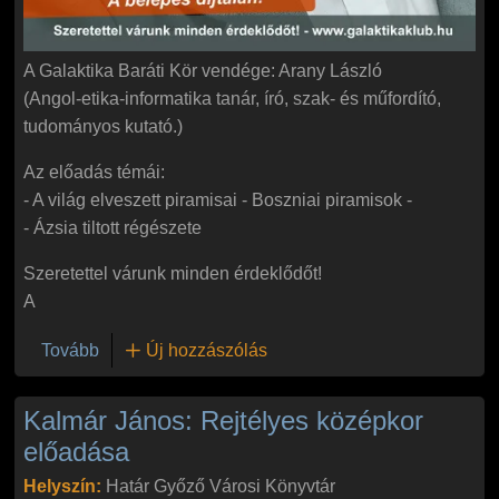
A Galaktika Baráti Kör vendége: Arany László
(Angol-etika-informatika tanár, író, szak- és műfordító,
tudományos kutató.)
Az előadás témái:
- A világ elveszett piramisai - Boszniai piramisok -
- Ázsia tiltott régészete
Szeretettel várunk minden érdeklődőt!
A
(Arany László előadása: A világ elveszett piramisai, 
Tovább
Új hozzászólás
Kalmár János: Rejtélyes középkor
előadása
Helyszín:
Határ Győző Városi Könyvtár