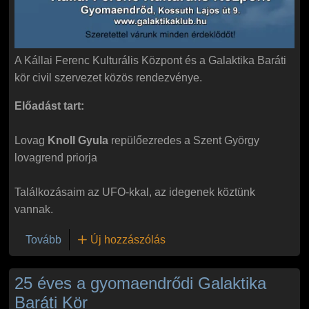
A Kállai Ferenc Kulturális Központ és a Galaktika Baráti
kör civil szervezet közös rendezvénye.
Előadást tart:
Lovag
Knoll Gyula
repülőezredes a Szent György
lovagrend priorja
Találkozásaim az UFO-kkal, az idegenek köztünk
vannak.
(A Galaktika Baráti Kör májusi rendezvénye)
Tovább
Új hozzászólás
25 éves a gyomaendrődi Galaktika
Baráti Kör