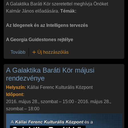
A Galaktika Baráti Kör szeretettel meghívja Önöket
Kalmár János előadására.
Témák:
Az Idegenek és az Intelligens tervezés
A Georgia Guidestones rejtélye
(A Galaktika baráti kör vendége lesz Kalmár János
Tovább
Új hozzászólás
A Galaktika Baráti Kör májusi
rendezvénye
Helyszín:
Kállai Ferenc Kulturális Központ
Időpont:
2016. május 28., szombat – 15:00
-
2016. május 28.,
szombat – 18:00