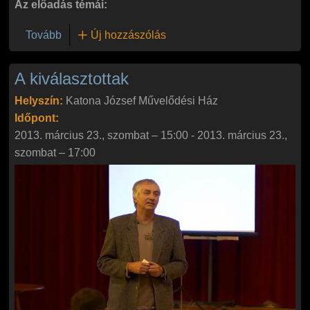
Az előadás témái:
(A Galaktika baráti kör vendége lesz Kalmár János
Tovább
Új hozzászólás
A kiválasztottak
Helyszín:
Katona József Művelődési Ház
Időpont:
2013. március 23., szombat – 15:00
-
2013. március 23.,
szombat – 17:00