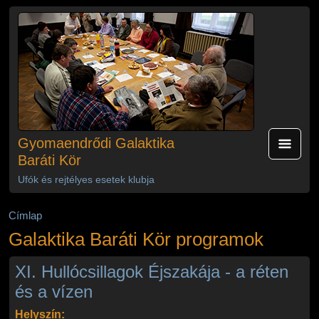
Ugrás a tartalomra
Gyomaendrődi Galaktika
Baráti Kör
Ufók és rejtélyes esetek klubja
Címlap
Galaktika Baráti Kör programok
XI. Hullócsillagok Éjszakája - a réten
és a vízen
Helyszín: