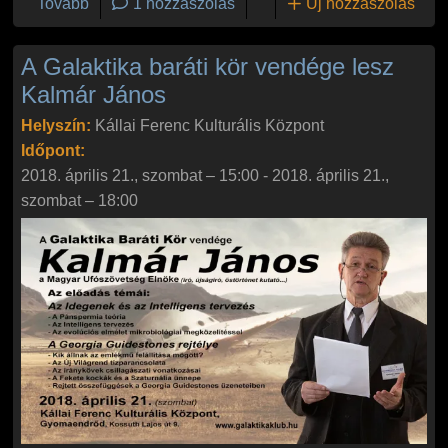
(Kalmár János: Szupertechnológiák, szuperemberek
Tovább
1 hozzászólás
Új hozzászólás
A Galaktika baráti kör vendége lesz
Kalmár János
Helyszín:
Kállai Ferenc Kulturális Központ
Időpont:
2018. április 21., szombat – 15:00
-
2018. április 21.,
szombat – 18:00