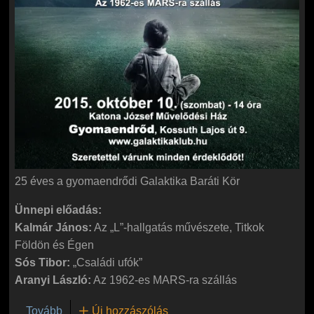
25 éves a gyomaendrődi Galaktika Baráti Kör
Ünnepi előadás:
Kalmár János:
Az „L”-hallgatás művészete, Titkok
Földön és Égen
Sós Tibor:
„Családi ufók”
Aranyi László:
Az 1962-es MARS-ra szállás
(25 éves a gyomaendrődi Galaktika Baráti Kör)
Tovább
Új hozzászólás