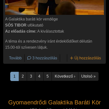
A Galaktika baráti kör vendége
SÓS TIBOR
ufókutató
Az előadás címe:
A kiválasztottak
A téma és a rendezvény iránt érdeklődőket délután
15.00-tól szívesen látjuk.
(A kiválasztottak)
Tovább
3 hozzászólás
Új hozzászólás
Oldalszámozás
Következő oldal
Utolsó 
1
2
3
4
5
Következő ›
Utolsó »
Gyomaendrődi Galaktika Baráti Kör