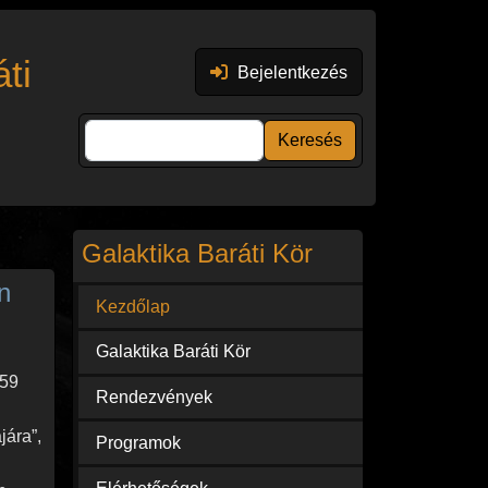
Felhasználói fiók menüje
ti
Bejelentkezés
Keresés
Galaktika Baráti Kör
n
Kezdőlap
Galaktika Baráti Kör
:59
Rendezvények
jára”,
Programok