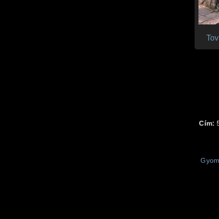
Tov
Cím:
5
Gyom