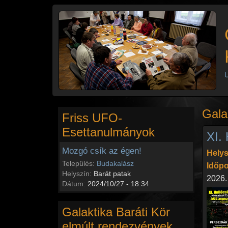
Ugrás a tartalomra
U
Gala
Friss UFO-
Esettanulmányok
XI. 
Mozgó csík az égen!
Helys
Település:
Budakalász
Időpo
Helyszín:
Barát patak
2026.
Dátum:
2024/10/27 - 18:34
Galaktika Baráti Kör
elmúlt rendezvények