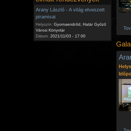
Arany László - A világ elveszett
piramisai
Helyszín:
Gyomaendrőd, Határ Győző
Tov
Városi Könyvtár
Dátum:
2021/11/03 - 17:00
Gala
Aran
Helys
Időpo
Tov