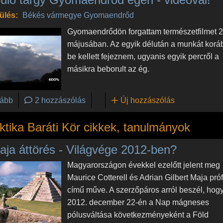
ülés:
Békés vármegye
Gyomaendrőd
Gyomaendrődön forgattam természetfilmet 
májusában. Az egyik délután a munkát kor
be kellett fejeznem, ugyanis egyik percről a
másikra beborult az ég.
(Repülő tárgy Gyomaendrőd egén - videóval!)
ább
2 hozzászólás
Új hozzászólás
ktika Baráti Kör cikkek, tanulmányok
aja áttörés - Világvége 2012-ben?
Magyarországon évekkel ezelőtt jelent meg
Maurice Cotterell és Adrian Gilbert Maja pró
című műve. A szerzőpáros arról beszél, hog
2012. december 22-én a Nap mágneses
pólusváltása következményeként a Föld