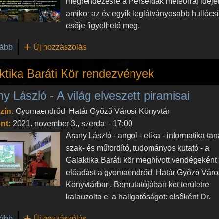
megrendezésre a Perseidák meteorraj idejé
amikor az év egyik leglátványosabb hullócsi
esője figyelhető meg.
(XI. Hullócsillagok Éjszakája - a réten és a vízen)
ább
Új hozzászólás
ktika Baráti Kör rendezvények
y László - A világ elveszett piramisai
zín:
Gyomaendrőd, Határ Győző Városi Könyvtár
nt:
2021. november 3., szerda – 17:00
Arany László - angol - etika - informatika taná
szak- és műfordító, tudományos kutató - a
Galaktika Baráti kör meghívott vendégeként t
előadást a gyomaendrődi Határ Győző Váro
Könyvtárban. Bemutatójában két területre
kalauzolta el a hallgatóságot: elsőként Dr.
(Arany László - A világ elveszett piramisai)
ább
Új hozzászólás