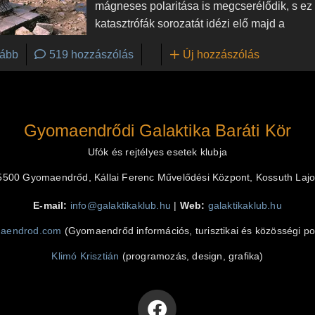
mágneses polaritása is megcserélődik, s ez
katasztrófák sorozatát idézi elő majd a
(A maja áttörés - Világvége 2012-ben?)
ább
519 hozzászólás
Új hozzászólás
Gyomaendrődi Galaktika Baráti Kör
Ufók és rejtélyes esetek klubja
500 Gyomaendrőd, Kállai Ferenc Művelődési Központ, Kossuth Lajos
E-mail:
info@galaktikaklub.hu
|
Web:
galaktikaklub.hu
aendrod.com
(Gyomaendrőd információs, turisztikai és közösségi por
Klimó Krisztián
(programozás, design, grafika)