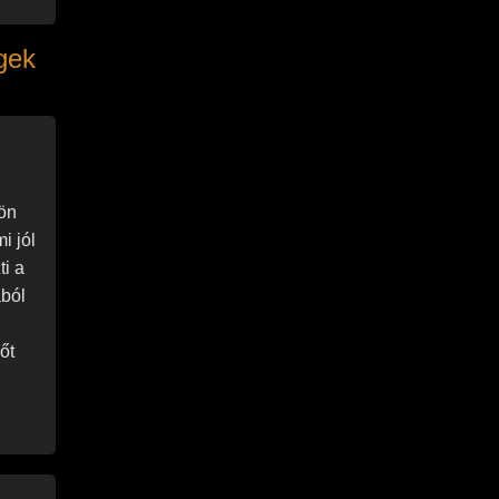
gek
ön
i jól
ti a
ából
őt