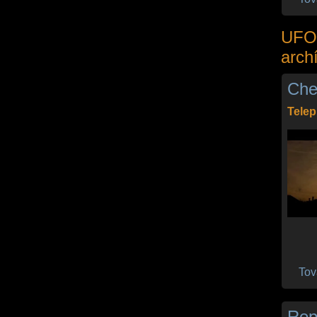
UFO 
arch
Che
Telep
Tov
Rep