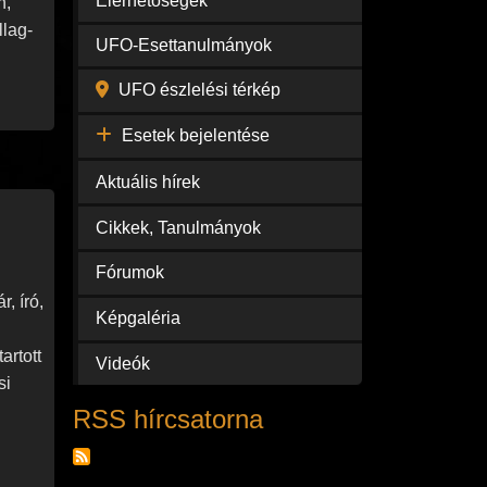
Elérhetőségek
n,
llag-
UFO-Esettanulmányok
UFO észlelési térkép
Esetek bejelentése
Aktuális hírek
Cikkek, Tanulmányok
Fórumok
r, író,
Képgaléria
artott
Videók
si
RSS hírcsatorna