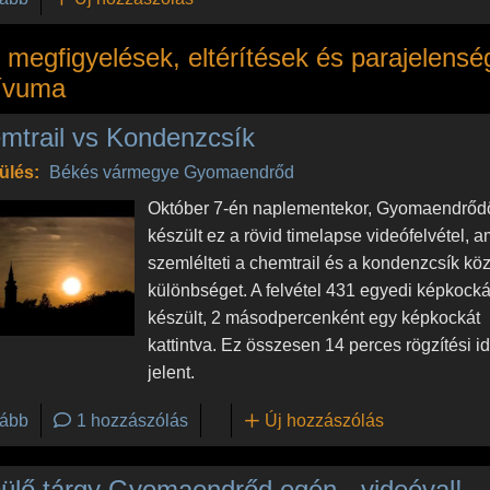
megfigyelések, eltérítések és parajelensé
ívuma
mtrail vs Kondenzcsík
ülés:
Békés vármegye
Gyomaendrőd
Október 7-én naplementekor, Gyomaendrőd
készült ez a rövid timelapse videófelvétel, am
szemlélteti a chemtrail és a kondenzcsík köz
különbséget. A felvétel 431 egyedi képkock
készült, 2 másodpercenként egy képkockát
kattintva. Ez összesen 14 perces rögzítési id
jelent.
(Chemtrail vs Kondenzcsík)
ább
1 hozzászólás
Új hozzászólás
ülő tárgy Gyomaendrőd egén - videóval!