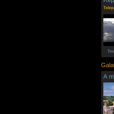
Telep
Tov
Gala
A m