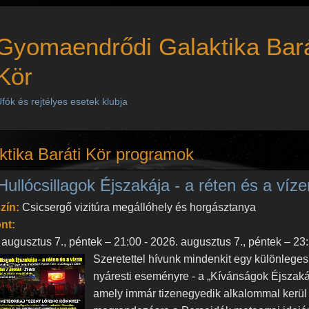
Gyomaendrődi Galaktika Bará
Kör
fók és rejtélyes esetek klubja
ktika Baráti Kör programok
Hullócsillagok Éjszakája - a réten és a víze
zín:
Csicsergő vizitúra megállóhely és horgásztanya
nt:
 augusztus 7., péntek – 21:00
-
2026. augusztus 7., péntek – 23
Szeretettel hívunk mindenkit egy különleges
nyáresti eseményre - a „Kívánságok Éjszaká
amely immár tizenegyedik alkalommal kerül