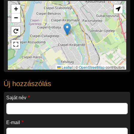
+
−
Leaflet
|
©
OpenStreetMap
contributors
Új hozzászólás
Saját név
E-mail