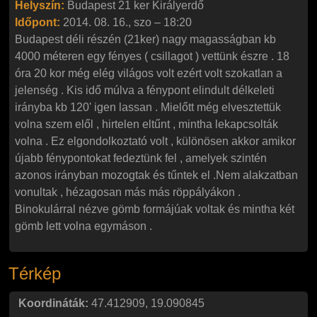
Helyszín:
Budapest 21 ker Királyerdő
Időpont:
2014. 08. 16., szo – 18:20
Budapest déli részén (21ker) nagy magasságban kb
4000 méteren egy fényes ( csillagot ) vettünk észre . 18
óra 20 kor még elég világos volt ezért volt szokatlan a
jelenség . Kis idő múlva a fénypont elindult délkeleti
irányba kb 120' igen lassan . Mielőtt még elvesztettük
volna szem elől , hirtelen eltűnt , mintha lekapcsolták
volna . Ez elgondolkoztató volt , különösen akkor amikor
újabb fénypontokat fedeztünk fel , amelyek szintén
azonos irányban mozogtak és tűntek el .Nem alakzatban
vonultak , hézagosan más más röppályákon .
Binokulárral nézve gömb formájúak voltak és mintha két
gömb lett volna egymáson .
Térkép
Koordináták:
47.412909
,
19.090845