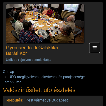
Ugrás a tartalomra
Gyomaendrődi Galaktika
Baráti Kör
Ufók és rejtélyes esetek klubja
Címlap
UFO megfigyelések, eltérítések és parajelenségek
archívuma
Valószínűsített ufo észlelés
Település:
Pest vármegye
Budapest