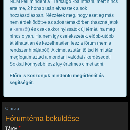
NEM kell mindent a "Társalgó"-ba intézni, mert nincs
értelme, 2 hónap után elvesztek a sok
hozzászólásban. Nézzétek meg, hogy esetleg más
nem érdeklődött-e az adott témakörben (használjátok
a
keresőt
) és csak akkor nyissatok új témát, ha még
nincs olyan. Ha nem így cselekszetek, előbb-utóbb
átlálhatatlan és kezelhetetlen lesz a fórum (nem a
rendszer hibájából). A címet azután töltsd ki miután
megfogalmaztad a mondani valódat / kérdésedet!
Sokkal könnyebb lesz így értelmes címet adni.
Előre is köszönjük mindenki megértését és
segítségét.
Címlap
Fórumtéma beküldése
Tárgy