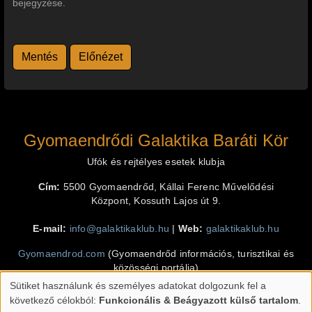
bejegyzése.
Függőleges fülek
Gyomaendrődi Galaktika Baráti Kör
Ufók és rejtélyes esetek klubja
Cím:
5500 Gyomaendrőd, Kállai Ferenc Művelődési
Központ, Kossuth Lajos út 9.
E-mail:
info@galaktikaklub.hu
|
Web:
galaktikaklub.hu
Gyomaendrod.com
(Gyomaendrőd információs, turisztikai és
közösségi portálja)
Sütiket használunk és személyes adatokat dolgozunk fel a
Klimó Krisztián
(programozás, design, grafika)
Személyes
következő célokból:
Funkcionális & Beágyazott külső tartalom
.