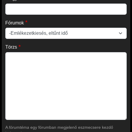
Fórumok
Törzs
A
fórumtéma
egy fórumban megjelenő eszmecsere kezdő