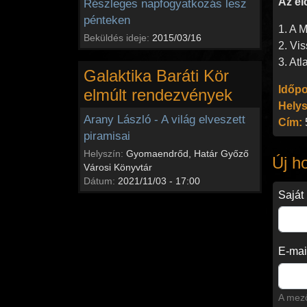
Az el
Részleges napfogyatkozás lesz
pénteken
1. A M
Beküldés ideje:
2015/03/16
2. Vis
3. Atl
Galaktika Baráti Kör
Időpo
elmúlt rendezvények
Helys
Arany László - A világ elveszett
Cím:
piramisai
Helyszín:
Gyomaendrőd, Határ Győző
Új h
Városi Könyvtár
Dátum:
2021/11/03 - 17:00
Saját
E-mai
A mező