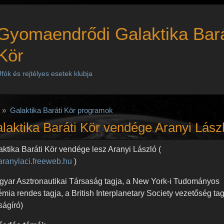
Gyomaendrődi Galaktika Bará
Kör
fók és rejtélyes esetek klubja
Galaktika Baráti Kör programok
laktika Baráti Kör vendége Aranyi Lász
aktika Baráti Kör vendége lesz Aranyi László (
/aranylaci.freeweb.hu
)
gyar Asztronautikai Társaság tagja, a New York-i Tudományos
ia rendes tagja, a British Interplanetary Society vezetőség tag
jságíró)