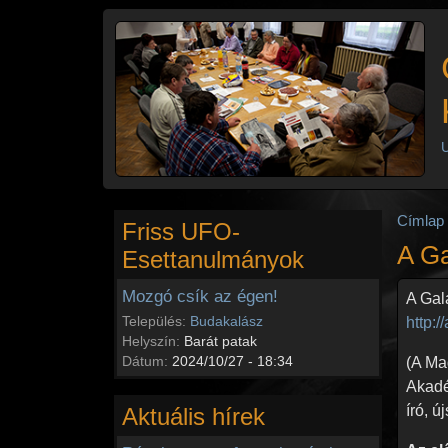
Ugrás a tartalomra
U
Címlap
Friss UFO-
A Ga
Esettanulmányok
Mozgó csík az égen!
A Gal
Település:
Budakalász
http:/
Helyszín:
Barát patak
Dátum:
2024/10/27 - 18:34
(A Ma
Akadém
író, ú
Aktuális hírek