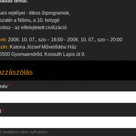
őadás témái:
ars rejtélyei - titkos űrprogramok,
szatér a Nibiru, a 10. bolygó
antisz - az elfelejtetett civilizáció
nt:
2006. 10. 07., szo – 16:00
-
2006. 10. 07., szo – 20:00
zín:
Katona József Művelődési Ház
5500
Gyomaendrőd,
Kossuth Lajos út 9.
ozzászólás
 név
l
 tartalma nem nyilvános.