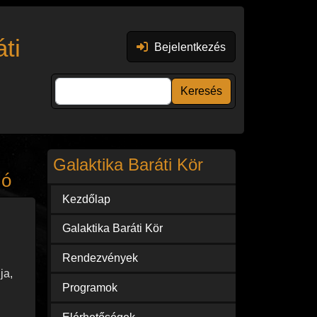
Felhasználói fiók menüje
ti
Bejelentkezés
Keresés
Galaktika Baráti Kör
ló
Kezdőlap
Galaktika Baráti Kör
Rendezvények
ja,
Programok