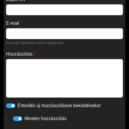
E-mail
A mező tartalma nem nyilvános.
Hozzászólás
Értesítés új hozzászólások beküldésekor
Minden hozzászólás