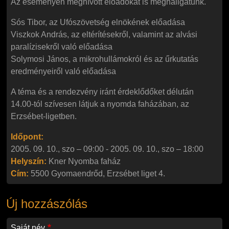
Az eseményen meghívott előadókat is meghallgatunk.
Sós Tibor, az Ufószövetség elnökének előadása
Viszkok András, az eltérítésekről, valamint az alvási
paralízisekről való előadása
Solymosi János, a mikrohullámokról és az űrkutatás
eredményeiről való előadása
A téma és a rendezvény iránt érdeklődőket délután
14.00-tól szívesen látjuk a nyomda faházában, az
Erzsébet-ligetben.
Időpont:
2005. 09. 10., szo – 09:00
-
2005. 09. 10., szo – 18:00
Helyszín:
Kner Nyomba faház
Cím:
5500
Gyomaendrőd,
Erzsébet liget 4.
Új hozzászólás
Saját név