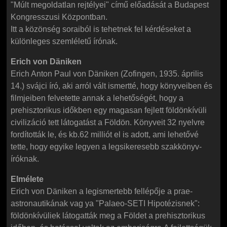
"Múlt megoldatlan rejtélyei" című előadását a Budapest
Kongresszusi Központban.
Itt a közönség soraiból is tehetnek fel kérdéseket a
különleges szemléletű írónak.
Erich von Däniken
Erich Anton Paul von Däniken (Zofingen, 1935. április
14.) svájci író, aki arról vált ismertté, hogy könyveiben és
filmjeiben felvetette annak a lehetőségét, hogy a
prehisztorikus időkben egy magasan fejlett földönkívüli
civilizáció tett látogatást a Földön. Könyveit 32 nyelvre
fordították le, és kb.62 milliót el is adott, ami lehetővé
tette, hogy egyike legyen a legsikeresebb szakkönyv-
íróknak.
Elmélete
Erich von Däniken a legismertebb fellépője a prae-
astronautikának vag ya "Palaeo-SETI Hipotézisnek":
földönkívüliek látogatták meg a Földet a prehisztorikus