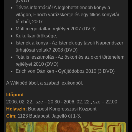
(DVD)
Téves információ! A leglehetetlenebb könyv a
világon, Énoch varázskertje és egy titkos könyvtár
fémből, 2007
Múlt megoldatlan rejtélyei 2007 (DVD)
Kukulkan öröksége,
Istenek alkonya - Az Istenek egy távoli Naprendszer
űrhajósai voltak? 2008 (DVD)
Totális leszámolás - Az őskori és az ókori történelem
rejtélyei 2010 (DVD)
Erich von Däniken - Gyűjtődoboz 2010 (3 DVD)
A Wikipédiából, a szabad lexikonból.
Időpont:
2006. 02. 22., sze – 20:30
-
2006. 02. 22., sze – 22:00
Helyszín:
Budapest Kongresszusi Központ
Cím:
1123
Budapest,
Jagelló út 1-3.