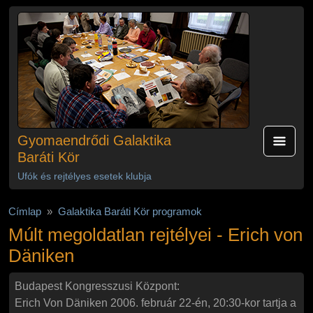
Ugrás a tartalomra
Gyomaendrődi Galaktika
Baráti Kör
Ufók és rejtélyes esetek klubja
Címlap
Galaktika Baráti Kör programok
Múlt megoldatlan rejtélyei - Erich von
Däniken
Budapest Kongresszusi Központ:
Erich Von Däniken 2006. február 22-én, 20:30-kor tartja a