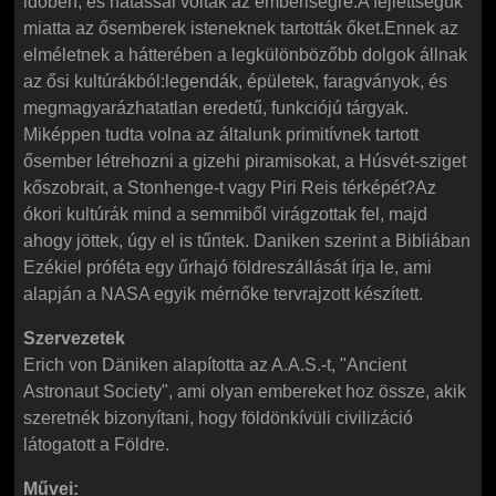
időben, és hatással voltak az emberiségre.A fejlettségük
miatta az ősemberek isteneknek tartották őket.Ennek az
elméletnek a hátterében a legkülönbözőbb dolgok állnak
az ősi kultúrákból:legendák, épületek, faragványok, és
megmagyarázhatatlan eredetű, funkciójú tárgyak.
Miképpen tudta volna az általunk primitívnek tartott
ősember létrehozni a gizehi piramisokat, a Húsvét-sziget
kőszobrait, a Stonhenge-t vagy Piri Reis térképét?Az
ókori kultúrák mind a semmiből virágzottak fel, majd
ahogy jöttek, úgy el is tűntek. Daniken szerint a Bibliában
Ezékiel próféta egy űrhajó földreszállását írja le, ami
alapján a NASA egyik mérnőke tervrajzott készített.
Szervezetek
Erich von Däniken alapította az A.A.S.-t, "Ancient
Astronaut Society", ami olyan embereket hoz össze, akik
szeretnék bizonyítani, hogy földönkívüli civilizáció
látogatott a Földre.
Művei: