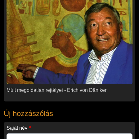
Múlt megoldatlan rejtélyei - Erich von Däniken
Múlt megoldatlan rejtélyei - Erich von Däniken
Új hozzászólás
Saját név