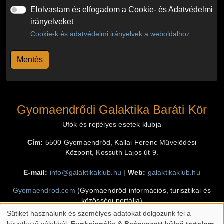
Elolvastam és elfogadom a Cookie- és Adatvédelmi
irányelveket
Cookie-k és adatvédelmi irányelvek a weboldalhoz
Gyomaendrődi Galaktika Baráti Kör
Ufók és rejtélyes esetek klubja
Cím:
5500 Gyomaendrőd, Kállai Ferenc Művelődési
Központ, Kossuth Lajos út 9.
E-mail:
info@galaktikaklub.hu
|
Web:
galaktikaklub.hu
Gyomaendrod.com
(Gyomaendrőd információs, turisztikai és
közösségi portálja)
Sütiket használunk és személyes adatokat dolgozunk fel a
Klimó Krisztián
(programozás, design, grafika)
Személyes
következő célokból:
Funkcionális & Beágyazott külső tartalom
.