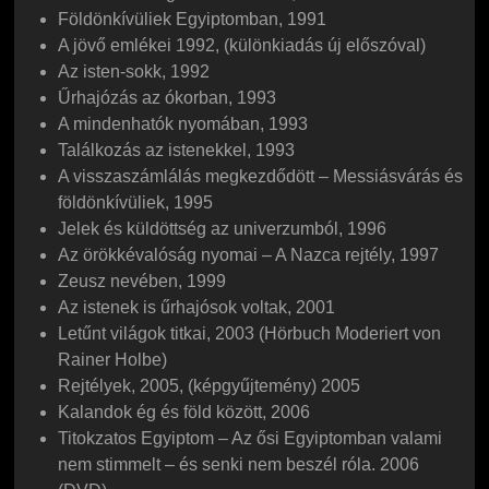
Földönkívüliek Egyiptomban, 1991
A jövő emlékei 1992, (különkiadás új előszóval)
Az isten-sokk, 1992
Űrhajózás az ókorban, 1993
A mindenhatók nyomában, 1993
Találkozás az istenekkel, 1993
A visszaszámlálás megkezdődött – Messiásvárás és
földönkívüliek, 1995
Jelek és küldöttség az univerzumból, 1996
Az örökkévalóság nyomai – A Nazca rejtély, 1997
Zeusz nevében, 1999
Az istenek is űrhajósok voltak, 2001
Letűnt világok titkai, 2003 (Hörbuch Moderiert von
Rainer Holbe)
Rejtélyek, 2005, (képgyűjtemény) 2005
Kalandok ég és föld között, 2006
Titokzatos Egyiptom – Az ősi Egyiptomban valami
nem stimmelt – és senki nem beszél róla. 2006