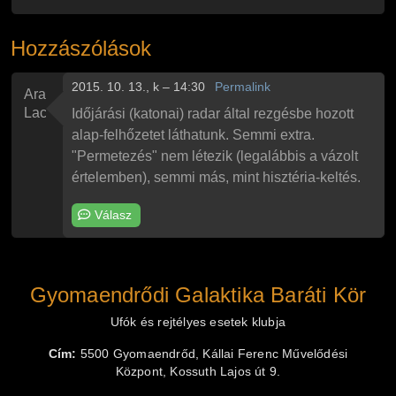
Hozzászólások
2015. 10. 13., k – 14:30
Permalink
Arany
Laci
Időjárási (katonai) radar által rezgésbe hozott
alap-felhőzetet láthatunk. Semmi extra.
"Permetezés" nem létezik (legalábbis a vázolt
értelemben), semmi más, mint hisztéria-keltés.
Válasz
Gyomaendrődi Galaktika Baráti Kör
Ufók és rejtélyes esetek klubja
Cím:
5500 Gyomaendrőd, Kállai Ferenc Művelődési
Központ, Kossuth Lajos út 9.