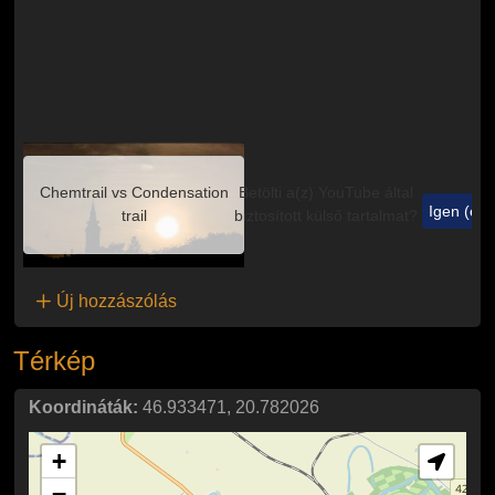
Chemtrail vs Condensation
Betölti a(z)
YouTube
által
Igen (ez 
trail
biztosított külső tartalmat?
Új hozzászólás
Térkép
Koordináták:
46.933471
,
20.782026
+
−