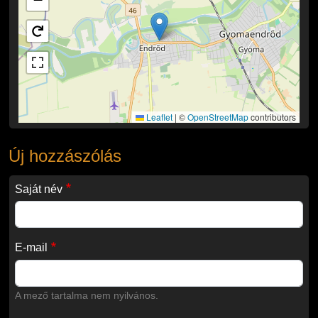
Leaflet
|
©
OpenStreetMap
contributors
Új hozzászólás
Saját név
E-mail
A mező tartalma nem nyilvános.