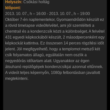
Helyszín:
Csókási holtág
Időpont:
2013. 10. 07., h – 16:00
-
2013. 10. 07., h – 19:00
Október 7-én naplementekor, Gyomaendrődön készült ez
a rövid timelapse videófelvétel, ami jól szemlélteti a
chemtrail és a kondenzcsík közti a különbséget. A felvétel
431 egyedi képkockából készült, 2 másodpercenként egy
képkockát kattintva. Ez összesen 14 perces rögzítési időt
jelent. Jól megfigyelhető, hogy a templomot metsző két
csík folyamatos állagú, egyáltalán nem oszlik a
negyedórás időtartam alatt. Ugyanakkor az égen
átsuhanó repülőgépek kondenzcsíkjai azonnal eltűnnek.
A videót teljes képernyőn, 1080p felbontásban javallott
megtekinteni.