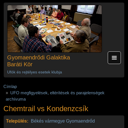
Ugrás a tartalomra
Gyomaendrődi Galaktika
Baráti Kör
Ufók és rejtélyes esetek klubja
Címlap
UFO megfigyelések, eltérítések és parajelenségek
archívuma
Chemtrail vs Kondenzcsík
Település:
Békés vármegye
Gyomaendrőd