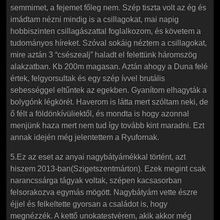
semmimet, a fejemet főleg nem. Szép tiszta volt az ég és
imádtam nézni mindig is a csillagokat, mai napig
hobbiszinten csillagászattal foglalkozom, és követem a
tudományos híreket. Szóval sokáig néztem a csillagokat,
mire aztán 3 “csészealj” haladt el felettünk háromszög
alakzatban. Kb 200m magasan. Aztán ahogy a Duna felé
értek, felgyorsultak és egy szép ívvel brutális
sebességgel eltűntek az egekben. Gyanítom elhagyták a
bolygónk légkörét. Haverom is látta mert szóltam neki, de
ő félt a földönkívüliektől, és mondta is hogy azonnal
menjünk haza mert nem tud így tovább kint maradni. Ezt
annak idején még jelentettem a Ryufornak.
5.Ez az eset az anyai nagybátyámékkal történt, azt
hiszem 2013-ban(Szigetszentmárton). Ezek megint csak
narancssárga tágyak voltak, szépen kacsasorban
felsorakozva egymás mögött. Nagybátyám vette észre
éjjel és felkeltette gyorsan a családot is, hogy
megnézzék. A kettő unokatestvérem, akik akkor még