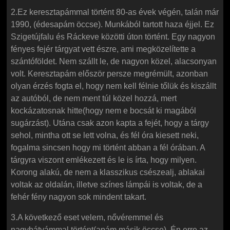
2.Ez keresztapámmal történt 80-as évek végén, talán már
1990, (édesapám öccse). Munkából tartott haza éjjel. Ez
Szigetújfalu és Ráckeve közötti úton történt. Egy nagyon
fényes fejér tárgyat vett észre, ami megközelítette a
szántóföldet. Nem szállt le, de nagyon közel, alacsonyan
volt. Keresztapám először persze megrémült, azonban
olyan érzés fogta el, hogy nem kell félnie tőlük és kiszállt
az autóból, de nem ment túl közel hozzá, mert
kockázatosnak hitte(hogy nem e bocsát ki magából
sugárzást). Utána csak azon kapta a fejét, hogy a tárgy
sehol, mintha ott se lett volna, és fél óra kiesett neki,
fogalma sincsen hogy mi történt abban a fél órában. A
tárgyra viszont emlékezett és le is írta, hogy milyen.
Korong alakú, de nem a klasszikus csészealj, ablakai
voltak az oldalán, illetve színes lámpái is voltak, de a
fehér fény nagyon sok mindent takart.
3.A következő eset velem, nővéremmel és
nagybátyámmal történt(apám másik öccse). Én erre az