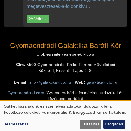
megtevesztesek-a-foldonkivu…
Válasz
Gyomaendrődi Galaktika Baráti Kör
Ufók és rejtélyes esetek klubja
Cím:
5500 Gyomaendrőd, Kállai Ferenc Művelődési
Központ, Kossuth Lajos út 9.
E-mail:
info@galaktikaklub.hu
|
Web:
galaktikaklub.hu
Gyomaendrod.com
(Gyomaendrőd információs, turisztikai és
közösségi portálja)
Sütiket használunk és személyes adatokat dolgozunk fel a
Klimó Krisztián
(programozás, design, grafika)
Személyes
következő célokból:
Funkcionális & Beágyazott külső tartalom
.
adatok
Testreszabás
Elutasítás
Elfogadás
és