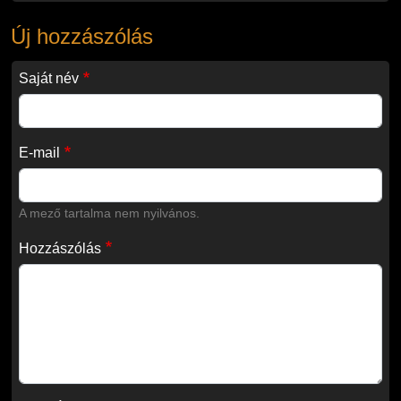
Új hozzászólás
Saját név
E-mail
A mező tartalma nem nyilvános.
Hozzászólás