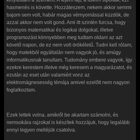
hasmenés is követte. Hozzáteszem, nekem akkor semmi
bajom sem volt, habár magas vérnyomással küzdök, de
azzal akkor nem volt gond. Ami itt szintén furcsa, hogy
bizonyos matematikai és logikai dolgokat, illetve
programozást könnyebben meg tudtam oldani az azt
követő napon, de ez nem volt örökéletű. Tudni kell rólam,
hogy matekból egyáltalán nem vagyok jó, és amúgy
informatikusnak tanultam. Tudomány embere vagyok, így
ezekre kerestem illetve még keresem a magyarázatot, és
ezután az eset után valamiért vonz az
elektromágnesesség témája amivel ezelőtt nem nagyon
foglalkoztam.
Ezek lettek volna, amikről be akartam számolni, és
nemsokára rajzokat is készítek hozzájuk, hogy legalább
ennyi legyen melléjük csatolva.