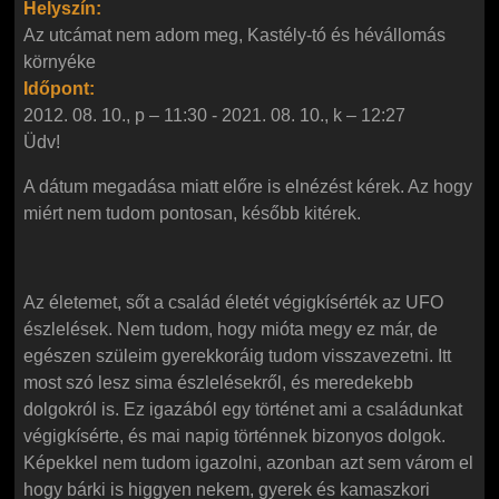
Helyszín:
Az utcámat nem adom meg, Kastély-tó és hévállomás
környéke
Időpont:
2012. 08. 10., p – 11:30
-
2021. 08. 10., k – 12:27
Üdv!
A dátum megadása miatt előre is elnézést kérek. Az hogy
miért nem tudom pontosan, később kitérek.
Az életemet, sőt a család életét végigkísérték az UFO
észlelések. Nem tudom, hogy mióta megy ez már, de
egészen szüleim gyerekkoráig tudom visszavezetni. Itt
most szó lesz sima észlelésekről, és meredekebb
dolgokról is. Ez igazából egy történet ami a családunkat
végigkísérte, és mai napig történnek bizonyos dolgok.
Képekkel nem tudom igazolni, azonban azt sem várom el
hogy bárki is higgyen nekem, gyerek és kamaszkori