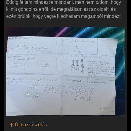
Eddig féltem mindezt elmondani, mert nem tudom, hogy
ki mit gondolna erről, de megtaláltam ezt az oldalt, és
ezért örülök, hogy végre kiadhattam magamból mindezt.
Új hozzászólás