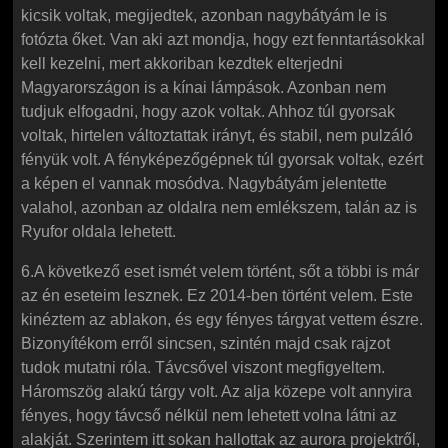
kicsik voltak, megijedtek, azonban nagybátyám le is
fotózta őket. Van aki azt mondja, hogy ezt fenntartásokkal
kell kezelni, mert akkoriban kezdtek elterjedni
Magyarországon is a kínai lámpások. Azonban nem
tudjuk elfogadni, hogy azok voltak. Ahhoz túl gyorsak
voltak, hirtelen változtattak irányt, és stabil, nem pulzáló
fényük volt. A fényképezőgépnek túl gyorsak voltak, ezért
a képen el vannak mosódva. Nagybátyám jelentette
valahol, azonban az oldalra nem emlékszem, talán az is
Ryufor oldala lehetett.
6.A következő eset ismét velem történt, sőt a többi is már
az én eseteim lesznek. Ez 2014-ben történt velem. Este
kinéztem az ablakon, és egy fényes tárgyat vettem észre.
Bizonyítékom erről sincsen, szintén majd csak rajzot
tudok mutatni róla. Távcsővel viszont megfigyeltem.
Háromszög alakú tárgy volt. Az alja közepe volt annyira
fényes, hogy távcső nélkül nem lehetett volna látni az
alakját. Szerintem itt sokan hallottak az aurora projektről,