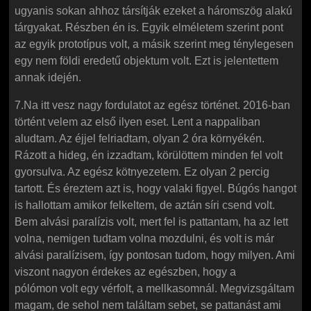
ugyanis sokan ahhoz társítják ezeket a háromszög alakú
tárgyakat. Részben én is. Egyik elméletem szerint pont
az egyik prototípus volt, a másik szerint meg ténylegesen
egy nem földi eredetű objektum volt. Ezt is jelentettem
annak idején.
7.Na itt vesz nagy fordulatot az egész történet. 2016-ban
történt velem az első ilyen eset. Lent a nappaliban
aludtam. Az éjjel felriadtam, olyan 2 óra környékén.
Rázott a hideg, én izzadtam, körülöttem minden fel volt
gyorsulva. Az egész kötnyezetem. Ez olyan 2 percig
tartott. És éreztem azt is, hogy valaki figyel. Búgós hangot
is hallottam amikor felkeltem, de aztán síri csend volt.
Bem alvási paralízis volt, mert fel is pattantam, ha az lett
volna, nemigen tudtam volna mozdulni, és volt is már
alvási paralízisem, így pontosan tudom, hogy milyen. Ami
viszont nagyon érdekes az egészben, hogy a
pólómon volt egy vérfolt, a mellkasomnál. Megvizsgáltam
magam, de sehol nem találtam sebet, se pattanást ami