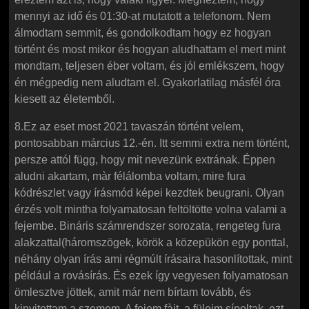
mennyi az idő és 01:30-at mutatott a telefonom. Nem
álmodtam semmit, és gondolkodtam hogy ez hogyan
történt és most mikor és hogyan aludhattam el mert mint
mondtam, teljesen éber voltam, és jól emlékszem, hogy
én mégpedig nem aludtam el. Gyakorlatilag másfél óra
kiesett az életemből.
8.Ez az eset most 2021 tavaszán történt velem,
pontosabban március 12.-én. Itt semmi extra nem történt,
persze attól függ, hogy mit nevezünk extrának. Éppen
aludni akartam, màr félálomba voltam, mire fura
kódrészlet vagy írásmód képei kezdtek beugrani. Olyan
érzés volt mintha folyamatosan feltöltötte volna valami a
fejembe. Bináris számrendszer sorozata, rengeteg fura
alakzattal(háromszögek, körök a közepükön egy ponttal,
néhány olyan írás ami régmúlt írásaira hasonlítottak, mint
például a rovásírás. És ezek így vegyesen folyamatosan
ömlesztve jöttek, amit már nem bírtam tovább, és
kinyitottam a szemem. A fejem fàjt, a füleim sípoltak, ezt