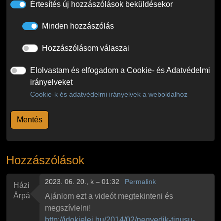
Értesítés új hozzászólások beküldésekor
Minden hozzászólás
Hozzászólásom válaszai
Elolvastam és elfogadom a Cookie- és Adatvédelmi
irányelveket
Cookie-k és adatvédelmi irányelvek a weboldalhoz
Hozzászólások
2023. 06. 20., k – 01:32
Permalink
Házi
Árpád
Ajánlom ezt a videót megtekinteni és
megszívlelni!
http://idokjelei.hu/2014/02/negyedik-tipusu-