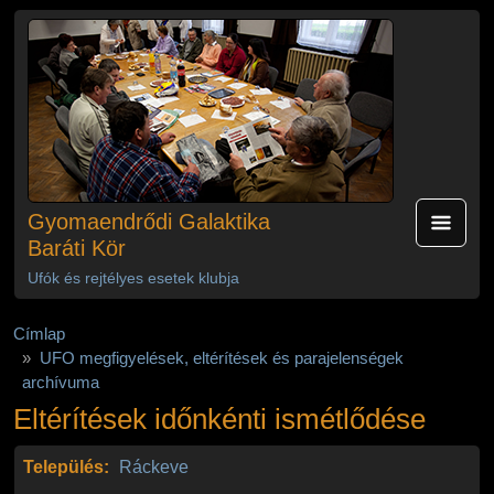
Ugrás a tartalomra
Gyomaendrődi Galaktika
Baráti Kör
Ufók és rejtélyes esetek klubja
Címlap
UFO megfigyelések, eltérítések és parajelenségek
archívuma
Eltérítések időnkénti ismétlődése
Település:
Ráckeve