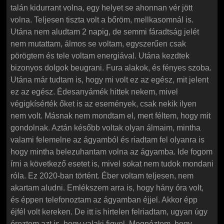
talán kidurrant volna, egy helyet se ahonnan vér jött
volna. Teljesen tiszta volt a bőröm, mellkasomnál is.
Utána nem aludtam 2 napig, de semmi fáradtság jelét
nem mutattam, álmos se voltam, egyszerűen csak
pörögtem és tele voltam energiával. Utána kezdtek
bizonyos dolgok beugrani. Fura alakok, és fényes szoba.
Utána már tudtam is, hogy mi volt ez az egész, mit jelent
ez az egész. Édesanyámék hittek nekem, mivel
végigkísérték őket is az események, csak nekik ilyen
nem volt. Másnak nem mondtam el, mert féltem, hogy mit
gondolnak. Aztán később voltak olyan álmaim, mintha
valami felemelne az ágyamból és riadtam fel olyanra is
hogy mintha belezuhantam volna az ágyamba. Ide fogom
írni a következő esetet is, mivel sokat nem tudok mondani
róla. Ez 2020-ban történt. Éber voltam teljesen, nem
akartam aludni. Emlékszem arra is, hogy hány óra volt,
és éppen telefonoztam az ágyamban éjjel. Akkor épp
éjfél volt kereken. De itt is hirtelen felriadtam, ugyan úgy
éreztem azt is, hogy valaki figyel. Megnéztem, hogy