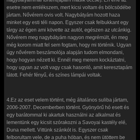
esetre nem emlékszem, mert kicsi voltam és bölcsödébe
jártam. Nővérem ovis volt. Nagybátyám hozott haza
minket egy esti téli napon. Egyszer csak felbukkant egy
tárgy az égen ami követte az autót, egészen az utcánkig.
Nővérem meg nagybátyám nagyon megrémült, én meg
még korom miatt fel sem fogtam, hogy mi történik. Ugyan
úgy nővérem beszámolója alapján tudom elmondani,
hogy hogyan nézett ki. Ennél meg merem kockáztatni,
hogy ugyan az volt vagy csak hasonló, amit keresztapám
látott. Fehér fényű, és színes lámpái voltak.
4.Ez az eset velem történt, még általános suliba jártam,
2006-2007. Decemberben történt. Gyönyörű hó esett és
egy barátommal ki akartuk használni az alkalmat és
lementünk egy kicsit szórakozni a Savoyai kastély elé,
Duna mellett. Vittünk szánkót is. Egyszer csak
felborultam vele, de a puha hóban, és nem ütöttem be