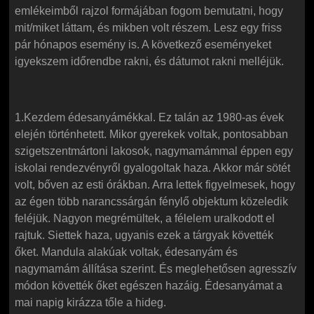
emlékeimből rajzol formájában fogom bemutatni, hogy
mit/miket láttam, és mikben volt részem. Lesz egy friss
pár hónapos esemény is. A következő eseményeket
igyekszem időrendbe rakni, és dátumot rakni melléjük.
1.Kezdem édesanyámékkal. Ez talán az 1980-as évek
elején történhetett. Mikor gyerekek voltak, pontosabban
szigetszentmártoni lakosok, nagymamámmal éppen egy
iskolai rendezvényről gyalogoltak haza. Akkor már sötét
volt, bőven az esti órákban. Arra lettek figyelmesek, hogy
az égen több narancssárgán fénylő objektum közeledik
feléjük. Nagyon megrémültek, a félelem uralkodott el
rajtuk. Siettek haza, ugyanis ezek a tárgyak követték
őket. Mandula alakúak voltak, édesanyám és
nagymamám állítása szerint. És meglehetősen agresszív
módon követték őket egészen hazáig. Édesanyámat a
mai napig kirázza tőle a hideg.