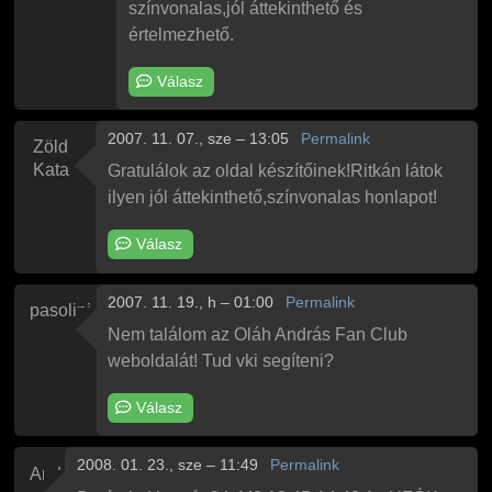
színvonalas,jól áttekinthető és
értelmezhető.
Válasz
2007. 11. 07., sze – 13:05
Permalink
Zöld
Kata
Gratulálok az oldal készítőinek!Ritkán látok
ilyen jól áttekinthető,színvonalas honlapot!
Válasz
2007. 11. 19., h – 01:00
Permalink
pasolini
Nem találom az Oláh András Fan Club
weboldalát! Tud vki segíteni?
Válasz
2008. 01. 23., sze – 11:49
Permalink
And