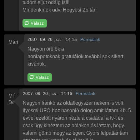
tudom eljut odáig is!!!
Mindenkinek üdv! Hegyesi Zoltán
Válasz
2007. 09. 20., cs – 14:15
Permalink
Mária
Nagyon örülök a
honlapotoknak,gratulálok,további sok sikert
kivánok.
Válasz
2007. 09. 20., cs – 14:16
Permalink
Mészáros
Dénes
Nagyon frankó az oldal!egyszer nekem is volt
ilyesmi UFO-hoz hasonló dolog amit láttam.Kb. 5
évvel ezelőtt nyáron nézte a családal a tv-t és
csak úgy kinéztem az ablakon és láttam, hogy
valami gömb megy az égen. Gyors felpattantam