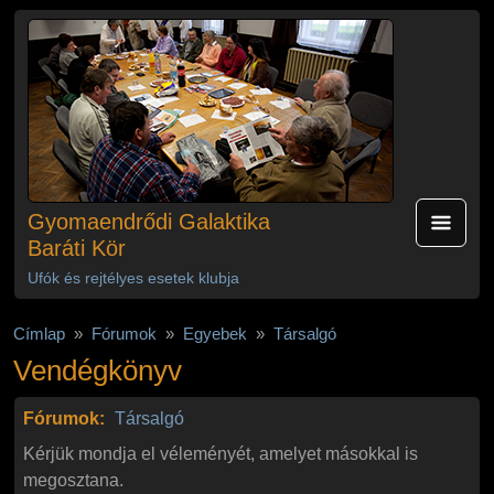
Ugrás a tartalomra
Gyomaendrődi Galaktika
Baráti Kör
Ufók és rejtélyes esetek klubja
Címlap
Fórumok
Egyebek
Társalgó
Vendégkönyv
Fórumok:
Társalgó
Kérjük mondja el véleményét, amelyet másokkal is
megosztana.