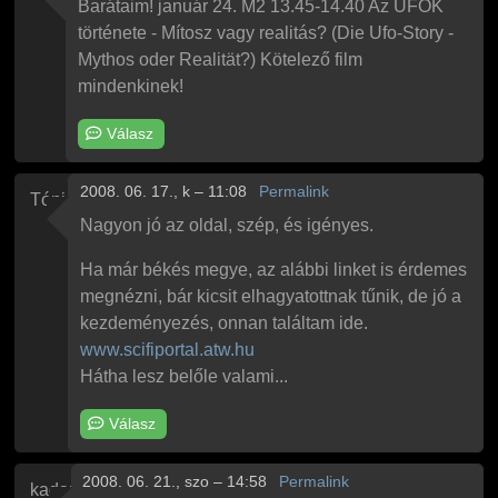
Barátaim! január 24. M2 13.45-14.40 Az UFÓK
története - Mítosz vagy realitás? (Die Ufo-Story -
Mythos oder Realität?) Kötelező film
mindenkinek!
Válasz
2008. 06. 17., k – 11:08
Permalink
Tóni
Nagyon jó az oldal, szép, és igényes.
Ha már békés megye, az alábbi linket is érdemes
megnézni, bár kicsit elhagyatottnak tűnik, de jó a
kezdeményezés, onnan találtam ide.
www.scifiportal.atw.hu
Hátha lesz belőle valami...
Válasz
2008. 06. 21., szo – 14:58
Permalink
kadam