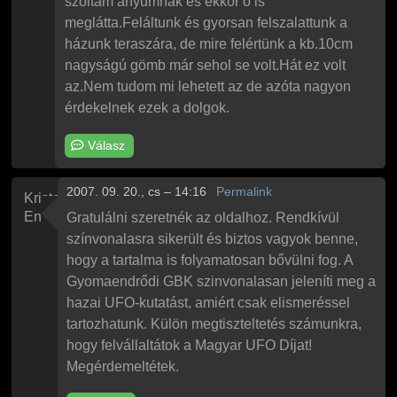
szoltam anyumnak és ekkor ő is
meglátta.Feláltunk és gyorsan felszalattunk a
házunk teraszára, de mire felértünk a kb.10cm
nagyságú gömb már sehol se volt.Hát ez volt
az.Nem tudom mi lehetett az de azóta nagyon
érdekelnek ezek a dolgok.
Válasz
2007. 09. 20., cs – 14:16
Permalink
Kriston
Endre
Gratulálni szeretnék az oldalhoz. Rendkívül
színvonalasra sikerült és biztos vagyok benne,
hogy a tartalma is folyamatosan bővülni fog. A
Gyomaendrődi GBK szinvonalasan jeleníti meg a
hazai UFO-kutatást, amiért csak elismeréssel
tartozhatunk. Külön megtiszteltetés számunkra,
hogy felvállaltátok a Magyar UFO Díjat!
Megérdemeltétek.