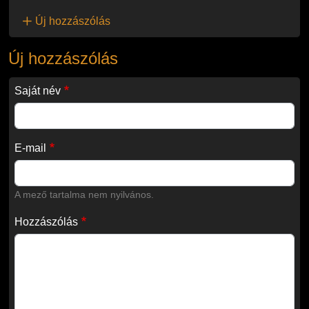
Új hozzászólás
Új hozzászólás
Saját név
E-mail
A mező tartalma nem nyilvános.
Hozzászólás