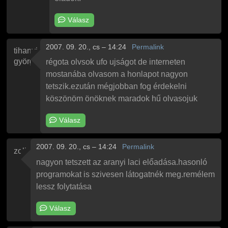
Válasz
2007. 09. 20., cs – 14:24
Permalink
tihanyi
györgy
régota olvsok ufo ujságot de interneten
mostanába olvasom a honlapot nagyon
tetszik.ezután mégjobban fog érdekelni
köszönöm önöknek maradok hű olvasojuk
Válasz
2007. 09. 20., cs – 14:24
Permalink
zoli
nagyon tetszett az aranyi laci előadása.hasonló
programokat is szivesen látogatnék meg.remélem
lessz folytatása
Válasz