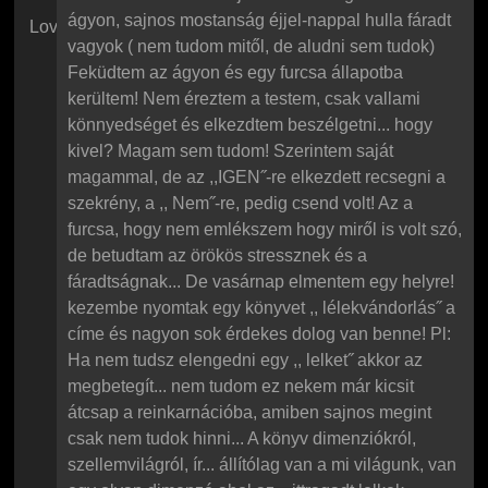
ágyon, sajnos mostanság éjjel-nappal hulla fáradt
Lovascsajszi
vagyok ( nem tudom mitől, de aludni sem tudok)
Feküdtem az ágyon és egy furcsa állapotba
kerültem! Nem éreztem a testem, csak vallami
könnyedséget és elkezdtem beszélgetni... hogy
kivel? Magam sem tudom! Szerintem saját
magammal, de az ,,IGEN˝-re elkezdett recsegni a
szekrény, a ,, Nem˝-re, pedig csend volt! Az a
furcsa, hogy nem emlékszem hogy miről is volt szó,
de betudtam az örökös stressznek és a
fáradtságnak... De vasárnap elmentem egy helyre!
kezembe nyomtak egy könyvet ,, lélekvándorlás˝ a
címe és nagyon sok érdekes dolog van benne! Pl:
Ha nem tudsz elengedni egy ,, lelket˝ akkor az
megbetegít... nem tudom ez nekem már kicsit
átcsap a reinkarnációba, amiben sajnos megint
csak nem tudok hinni... A könyv dimenziókról,
szellemvilágról, ír... állítólag van a mi világunk, van