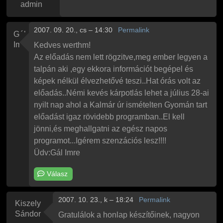
admin
2007. 09. 20., cs – 14:30
Permalink
Gál
Imre
Kedves werthm!
Az előadás nem lett rögzitve,meg ember legyen a
talpán aki ,egy ekkora információt begépel és
képek nélkül élvezhetővé teszi..Hat órás volt az
előadás..Némi kevés kárpotlás lehet a július 28-ai
nyilt nap ahol a Kalmár úr ismételten Gyomán tart
előadást igaz rövidebb programban..El kell
jönni,és meghallgatni az egész napos
programot...Igérem szenzációs lesz!!!!
Üdv:Gál Imre
Válasz
2007. 10. 23., k – 18:24
Permalink
Kiszely
Sándor
Gratulálok a honlap készítőinek, nagyon