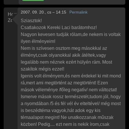
2007. 09. 20., cs – 14:15
Permalink
Hegyesi
Zoli
Sziasztok!
Csatlakozok Kereki Laci barátomhoz!
Nagyon kevesen tudják rólam,de nekem is voltak
ilyen élményeim!
Nem is szívesen osztom meg másokkal az
élményt,csak olyanokkal akik átéltek,vagy
legalább nem néznek ezért hülyén rám. Most
szakítok mégis ezzel!
Igenis volt élményem,és nem érdekel ki mit mond
rá,mert ami megtörtént az megtörtént! Ezen
mások véleménye /főleg negatív/ nem változtat!
Ismerve mások rossz természetét,tudom jól, hogy
a nyomdában /5 és fél vél év elteltével/ még most
is beszédtéma vagyok,hát adok egy kis
témaalapot megint! Ne unatkozzanak műszak
közben! Pedig.... ezt nem is nekik írom,csak