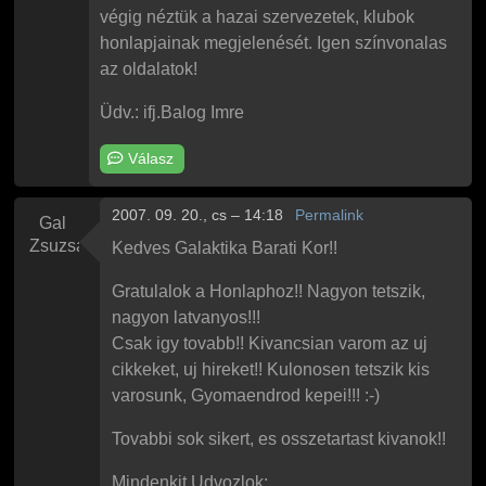
végig néztük a hazai szervezetek, klubok
honlapjainak megjelenését. Igen színvonalas
az oldalatok!
Üdv.: ifj.Balog Imre
Válasz
2007. 09. 20., cs – 14:18
Permalink
Gal
Zsuzsanna
Kedves Galaktika Barati Kor!!
Gratulalok a Honlaphoz!! Nagyon tetszik,
nagyon latvanyos!!!
Csak igy tovabb!! Kivancsian varom az uj
cikkeket, uj hireket!! Kulonosen tetszik kis
varosunk, Gyomaendrod kepei!!! :-)
Tovabbi sok sikert, es osszetartast kivanok!!
Mindenkit Udvozlok: