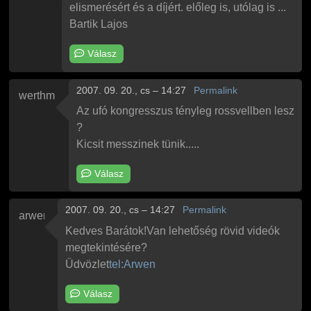
elismerésért és a díjért. előleg is, utólag is ...
Bartik Lajos
Válasz
2007. 09. 20., cs – 14:27
Permalink
werthm
Az ufó kongresszus tényleg rossvellben lesz
?
Kicsit messzinek tünik.....
Válasz
2007. 09. 20., cs – 14:27
Permalink
arwen
Kedves Barátok!Van lehetőség rövid videók
megtekintésére?
Üdvözlet
tel:Arwen
Válasz