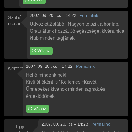
2007. 09. 20., cs – 14:22
Permalink
Szabó
család
Üdvözlet Zalából. Nagyon tetszik a honlap.
Gratulálunk hozzá. Jó egészséget kívánunk a
klub minden tagjának.
Válasz
2007. 09. 20., cs – 14:22
Permalink
werthm
Helló mindenkinek!
Kivűlállóként is "Kellemes Húsvéti
Űnnepeket"kivánok minden tagnak,és
érdeklődőnek!
Válasz
2007. 09. 20., cs – 14:23
Permalink
Egy