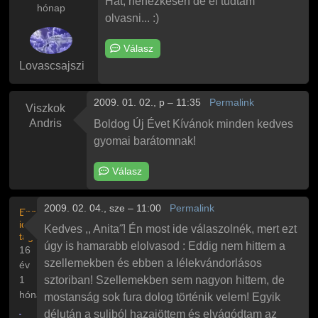
Hát, nehézkesen de el tudtam
hónap
olvasni... :)
Válasz
Lovascsajszi
2009. 01. 02., p – 11:35
Permalink
Viszkok
Andris
Boldog Új Évet Kívánok minden kedves
gyomai barátomnak!
Válasz
2009. 02. 04., sze – 11:00
Permalink
Ennyi
ideje
Kedves ,, Anita˝! Én most ide válaszolnék, mert ezt
tag
úgy is hamarabb elolvasod : Eddig nem hittem a
16
szellemekben és ebben a lélekvándorlásos
év
1
sztoriban! Szellemekben sem nagyon hittem, de
hónap
mostanság sok fura dolog történik velem! Egyik
délután a suliból hazajöttem és elvágódtam az