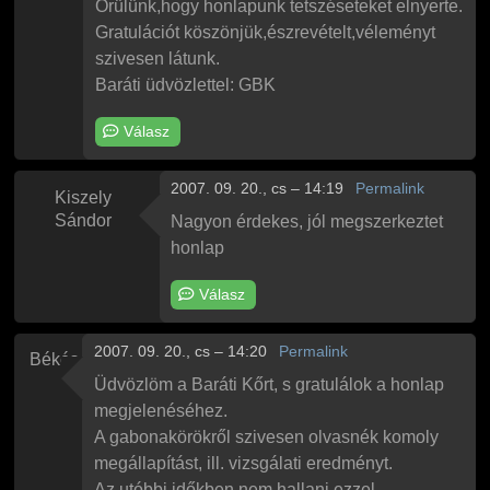
Örülünk,hogy honlapunk tetszéseteket elnyerte.
Gratulációt köszönjük,észrevételt,véleményt
szivesen látunk.
Baráti üdvözlettel: GBK
Válasz
2007. 09. 20., cs – 14:19
Permalink
Kiszely
Sándor
Nagyon érdekes, jól megszerkeztet
honlap
Válasz
2007. 09. 20., cs – 14:20
Permalink
Békés
Üdvözlöm a Baráti Kőrt, s gratulálok a honlap
megjelenéséhez.
A gabonakörökről szivesen olvasnék komoly
megállapítást, ill. vizsgálati eredményt.
Az utóbbi időkben nem hallani ezzel