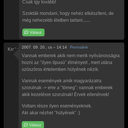
Csak így tovább!
Szokták mondani, hogy nehéz elkészíteni, de
még nehezebb életben tartani.......
Válasz
2007. 09. 20., cs – 14:14
Permalink
Kreko
Vannak emberek akik nem merik nyilvánosságra
hozni az "ilyen típusú" élményeit , mert utána
szószóros értelemben hülyének nézik.
Vannak események amik magyarázatra
szorulnak -> erre a "tömeg": vannak emberek
akik kezelésre szorulnak! Érvek ellenérvek!
Voltam része ilyen eseményeknek.
Aki akar nézhet "hülyének" :)
Válasz