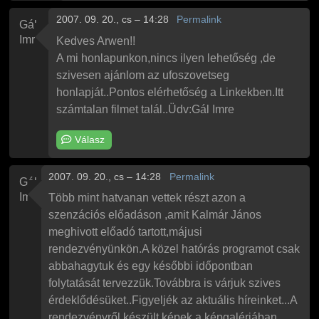
2007. 09. 20., cs – 14:28
Permalink
Gál
Imre
Kedves Arwen!!
A mi honlapunkon,nincs ilyen lehetőség ,de
szivesen ajánlom az ufoszovetseg
honlapját..Pontos elérhetőség a Linkekben.Itt
számtalan filmet talál..Üdv:Gál Imre
Válasz
2007. 09. 20., cs – 14:28
Permalink
Gál
Imre
Több mint hatvanan vettek részt azon a
szenzációs előadáson ,amit Kalmár János
meghivott előadó tartott,májusi
rendezvényünkön.A közel hatórás programot csak
abbahagytuk és egy későbbi időpontban
folytatását tervezzük.Továbbra is várjuk szives
érdeklődésüket..Figyeljék az aktuális híreinket...A
rendezvényről készült képek a képgalériában