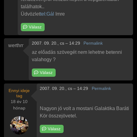
találhatok..
Üdvözlet
tel:Gál
Imre
Válasz
2007. 09. 20., cs – 14:29
Permalink
werthm
az előadás szövegét nem lehetne betenni
valahogy ?
Válasz
2007. 09. 20., cs – 14:29
Permalink
Ennyi ideje
tag
18 év 10
hónap
Nagyon jó volt a mostani Galaktika Baráti
Kör összejövetel.
Válasz