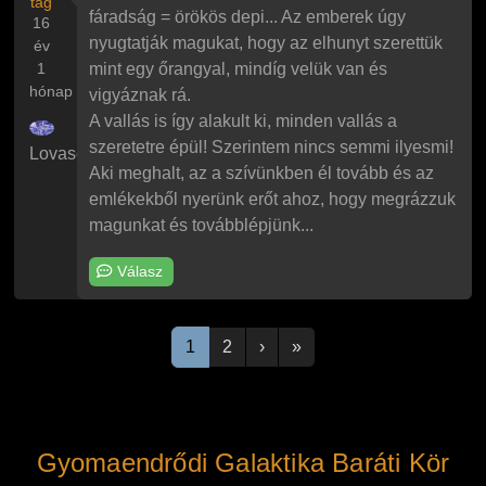
tag
fáradság = örökös depi... Az emberek úgy
16
nyugtatják magukat, hogy az elhunyt szerettük
év
1
mint egy őrangyal, mindíg velük van és
hónap
vigyáznak rá.
A vallás is így alakult ki, minden vallás a
szeretetre épül! Szerintem nincs semmi ilyesmi!
Lovascsajszi
Aki meghalt, az a szívünkben él tovább és az
emlékekből nyerünk erőt ahoz, hogy megrázzuk
magunkat és továbblépjünk...
Válasz
Oldalszámozás
Következő oldal
Utolsó oldal
1
2
›
»
Gyomaendrődi Galaktika Baráti Kör