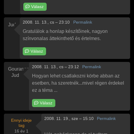
Válasz
2008. 11. 13., cs – 23:10
Permalink
Jud
Gratulálok a honlap készítőinek, nagyon
színvonalas áttekinthető és értelmes.
Válasz
2008. 11. 13., cs – 23:12
Permalink
Gouranga
Jud
Hogyan lehet csatlakozni körbe abban az
esetben, ha szeretnék...mivel régen érdekel
ez a téma ...
Válasz
2008. 11. 19., sze – 15:10
Permalink
Ennyi ideje
tag
16 év 1