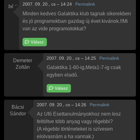
2007. 09. 20., cs – 14:24
Permalink
béci
Minden kedves Galaktika klub tagnak sikerekben
és jó programokban gazdag új évet kivánok.!!Mi
van az vide programotokkal?
Válasz
2007. 09. 20., cs – 14:25
Permalink
Demeter
Zoltán
Galaktika 1-60-ig,Meta1-7-ig csak
egyben eladó.
Válasz
2007. 09. 20., cs – 14:26
Permalink
Bácsi
Sándor
Az Ufó Esettanulmányokhoz nem lesz
feltöltve több anyag vagy régebbi?
(A régebbi történeteket is szívesen
elolvasnám a ha vannak.)