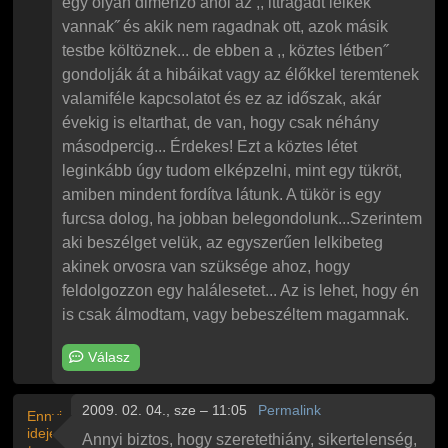
egy olyan dimenzó ahol az ,, ittragadt lelkek
vannak˝ és akik nem ragadnak ott, azok másik
testbe költöznek... de ebben a ,, köztes létben˝
gondolják át a hibáikat vagy az élőkkel teremtenek
valamiféle kapcsolatot és ez az időszak, akár
évekig is eltarthat, de van, hogy csak néhány
másodpercig... Érdekes! Ezt a köztes létet
leginkább úgy tudom elképzelni, mint egy tükröt,
amiben mindent fordítva látunk. A tükör is egy
furcsa dolog, ha jobban belegondolunk...Szerintem
aki beszélget velük, az egyszerűen lelkibeteg
akinek orvosra van szüksége ahoz, hogy
feldolgozzon egy halálesetet... Az is lehet, hogy én
is csak álmodtam, vagy bebeszéltem magamnak.
Válasz
2009. 02. 04., sze – 11:05
Permalink
Ennyi
ideje
Annyi biztos, hogy szeretethiány, sikertelenség,