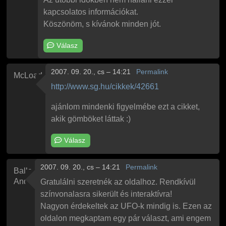
kapcsolatos információkat.
Köszönöm, s kívánok minden jót.
Válasz
2007. 09. 20., cs – 14:21
Permalink
McLoad
http://www.sg.hu/cikkek/42661
ajánlom mindenki figyelmébe ezt a cikket,
akik gömböket láttak :)
Válasz
2007. 09. 20., cs – 14:21
Permalink
Balla
Andras
Gratulálni szeretnék az oldalhoz. Rendkívül
színvonalasra sikerült és interaktívra!
Nagyon érdekeltek az UFO-k mindig is. Ezen az
oldalon megkaptam egy pár választ, ami engem