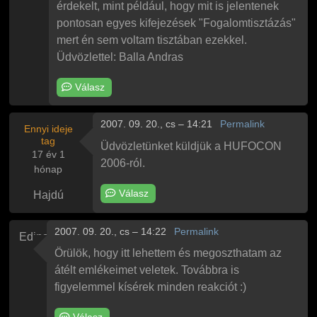
érdekelt, mint például, hogy mit is jelentenek
pontosan egyes kifejezések "Fogalomtisztázás"
mert én sem voltam tisztában ezekkel.
Üdvözlettel: Balla Andras
Válasz
2007. 09. 20., cs – 14:21
Permalink
Ennyi ideje
tag
Üdvözletünket küldjük a HUFOCON
17 év 1
2006-ról.
hónap
Válasz
Hajdú
2007. 09. 20., cs – 14:22
Permalink
Edina
Örülök, hogy itt lehettem és megoszthatam az
átélt emlékeimet veletek. Továbbra is
figyelemmel kísérek minden reakciót :)
Válasz