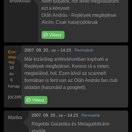
érdeklődő
Nem tudjátok, hol lehet megvásárolni
ezt a könyvet:
Oláh András - Rejtélyek megfejtései
Alcím, Csak hala(n)dóknak
Válasz
2007. 09. 20., cs – 14:23
Permalink
Ennyi
ideje
Már kizárólag antikváriumban kapható a
tag
Rejtélyek megfejtései. Keress rá a neten,
18
megtalálod, hol. Ezen kívül az scannelt
év
6
formában is fent van az Oláh András fan club
hónap
oldalán (használd a googlet!).
joczek
Válasz
2007. 09. 20., cs – 14:23
Permalink
Marika
Régebbi Galaktika és Metagalktikáim
eladók.