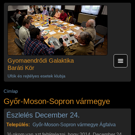
Ugrás a tartalomra
Gyomaendrődi Galaktika
Baráti Kör
Ufók és rejtélyes esetek klubja
Címlap
Győr-Moson-Sopron vármegye
Észlelés December 24.
Település:
Győr-Moson-Sopron vármegye
Ágfalva
Jó okom van azt feltételezni, hogy 2014. December 24.