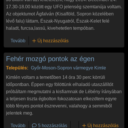
17.30-18.00 között egy UFO jelenség szemtanúja voltam.
Az objektumot Ágfalván (Kisalföld, Sopron közelében
lévő falu) láttam, Észak-Nyugatról, Észak-Kelet felé
haladt, furcsa,lassú, kivehetetlen tempóban.
(Észlelés December 24.)
Tovább
Új hozzászólás
Fehér mozgó pontok az égen
Település:
Győr-Moson-Sopron vármegye
Kimle
Kimlén voltam a temetőben 14 óra 30 perc körrüli
időpontban. Éppen egy fölöttünk elhaladó utaszállítót
próbáltam megmutatni a kisfiamnak de Lébény írányában
a teljesen tiszta égbolton fokozatosan elkezdtem egyre
több fényes pontot észrevenni, valahogy a semmiből
jelentek meg.
(Fehér mozgó pontok az égen)
Tovább
5 hozzászólás
Új hozzászólás