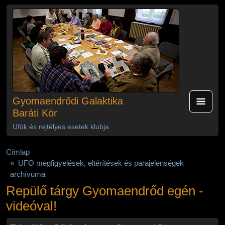
Ugrás a tartalomra
Gyomaendrődi Galaktika
Baráti Kör
Ufók és rejtélyes esetek klubja
Címlap
UFO megfigyelések, eltérítések és parajelenségek
archívuma
Repülő tárgy Gyomaendrőd egén -
videóval!