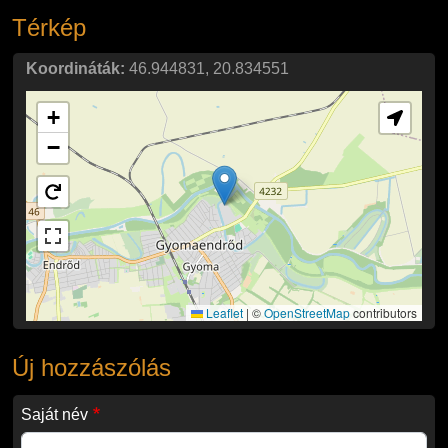
Térkép
Koordináták:
46.944831
,
20.834551
+
−
Leaflet
|
©
OpenStreetMap
contributors
Új hozzászólás
Saját név