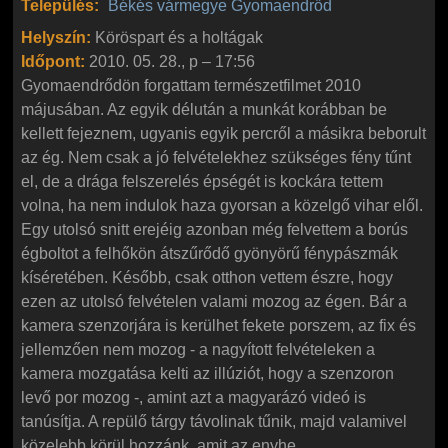
Település:
Békés vármegye
Gyomaendrőd
Helyszín:
Köröspart és a holtágak
Időpont:
2010. 05. 28., p – 17:56
Gyomaendrődön forgattam természetfilmet 2010
májusában. Az egyik délután a munkát korábban be
kellett fejeznem, ugyanis egyik percről a másikra beborult
az ég. Nem csak a jó felvételekhez szükséges fény tűnt
el, de a drága felszerelés épségét is kockára tettem
volna, ha nem indulok haza gyorsan a közelgő vihar elől.
Egy utolsó snitt erejéig azonban még felvettem a borús
égboltot a felhőkön átszűrődő gyönyörű fénypászmák
kíséretében. Később, csak otthon vettem észre, hogy
ezen az utolsó felvételen valami mozog az égen. Bár a
kamera szenzorjára is kerülhet fekete porszem, az fix és
jellemzően nem mozog - a nagyított felvételeken a
kamera mozgatása kelti az illúziót, hogy a szenzoron
levő por mozog -, amint azt a magyarázó videó is
tanúsítja. A repülő tárgy távolinak tűnik, majd valamivel
közelebb körül hozzánk, amit az enyhe