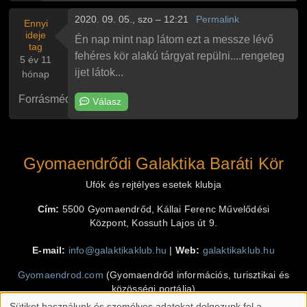
2020. 09. 05., szo – 12:21
Permalink
Ennyi
ideje
Én nap mint nap látom ezt a messze lévő
tag
fehéres kör alakú tárgyat repülni....rengeteg
5 év 11
ijet látok...
hónap
Forrásmédium
Válasz
Gyomaendrődi Galaktika Baráti Kör
Ufók és rejtélyes esetek klubja
Cím:
5500 Gyomaendrőd, Kállai Ferenc Művelődési
Központ, Kossuth Lajos út 9.
E-mail:
info@galaktikaklub.hu
|
Web:
galaktikaklub.hu
Gyomaendrod.com
(Gyomaendrőd információs, turisztikai és
közösségi portálja)
Sütiket használunk és személyes adatokat dolgozunk fel a