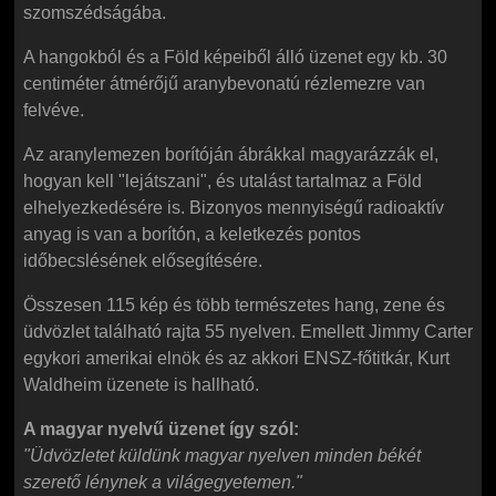
szomszédságába.
A hangokból és a Föld képeiből álló üzenet egy kb. 30
centiméter átmérőjű aranybevonatú rézlemezre van
felvéve.
Az aranylemezen borítóján ábrákkal magyarázzák el,
hogyan kell "lejátszani", és utalást tartalmaz a Föld
elhelyezkedésére is. Bizonyos mennyiségű radioaktív
anyag is van a borítón, a keletkezés pontos
időbecslésének elősegítésére.
Összesen 115 kép és több természetes hang, zene és
üdvözlet található rajta 55 nyelven. Emellett Jimmy Carter
egykori amerikai elnök és az akkori ENSZ-főtitkár, Kurt
Waldheim üzenete is hallható.
A magyar nyelvű üzenet így szól:
"Üdvözletet küldünk magyar nyelven minden békét
szerető lénynek a világegyetemen."