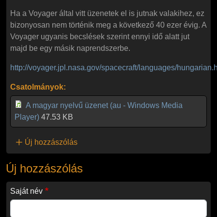
Ha a Voyager által vitt üzenetek el is jutnak valakihez, ez
bizonyosan nem történik meg a következő 40 ezer évig. A
Voyager ugyanis becslések szerint ennyi idő alatt jut
majd be egy másik naprendszerbe.
http://voyager.jpl.nasa.gov/spacecraft/languages/hungarian.
Csatolmányok:
A magyar nyelvű üzenet (au - Windows Media
Player)
47.53 KB
Új hozzászólás
Új hozzászólás
Saját név