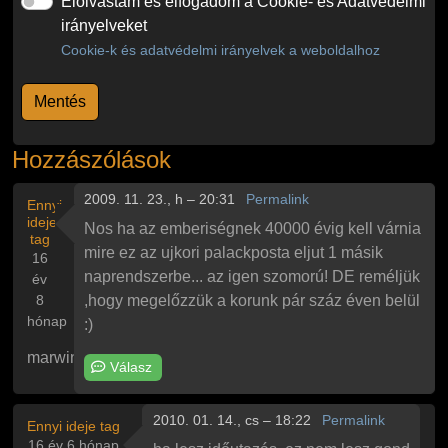
Elolvastam és elfogadom a Cookie- és Adatvédelmi
irányelveket
Cookie-k és adatvédelmi irányelvek a weboldalhoz
Hozzászólások
2009. 11. 23., h – 20:31
Permalink
Ennyi
ideje
Nos ha az emberiségnek 40000 évig kell várnia
tag
mire ez az ujkori palackposta eljut 1 másik
16
naprendszerbe... az igen szomorú! DE reméljük
év
8
,hogy megelőzzük a korunk pár száz éven belül
hónap
:)
marwin
Válasz
2010. 01. 14., cs – 18:22
Permalink
Ennyi ideje tag
16 év 6 hónap