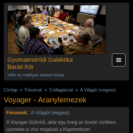
Ugrás a tartalomra
Gyomaendrődi Galaktika
Baráti Kör
Ufók és rejtélyes esetek klubja
Címlap
Fórumok
Csillagászat
A Világűr (vegyes)
Voyager - Aranylemezek
Fórumok:
A Világűr (vegyes)
A Voyager űrjármű, akár egy üveg az óceán vízében,
üzenetet is visz magával a Naprendszer