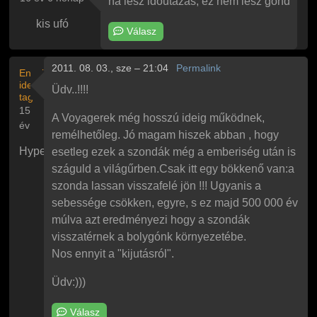
ha lesz időutazás, ez nem lesz gond
kis ufó
Válasz
2011. 08. 03., sze – 21:04
Permalink
Ennyi
ideje
Üdv..!!!!
tag
15
A Voyagerek még hosszú ideig működnek,
év
remélhetőleg. Jó magam hiszek abban , hogy
Hyperion100
esetleg ezek a szondák még a emberiség után is
száguld a világűrben.Csak itt egy bökkenő van:a
szonda lassan visszafelé jön !!! Ugyanis a
sebessége csökken, egyre, s ez majd 500 000 év
múlva azt eredményezi hogy a szondák
visszatérnek a bolygónk környezetébe.
Nos ennyit a "kijutásról".
Üdv:)))
Válasz