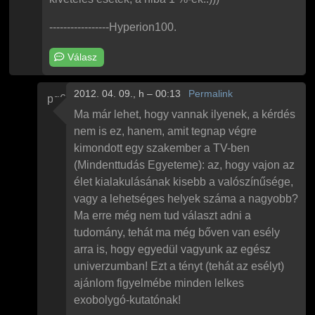
-----------------Hyperion100.
Válasz
2012. 04. 09., h – 00:13
Permalink
pg6830
Válasz
Hyperion100
Élet márpedig Van !!!!!!
üzenetére
Ma már lehet, hogy vannak ilyenek, a kérdés
nem is ez, hanem, amit tegnap végre
kimondott egy szakember a TV-ben
(Mindenttudás Egyeteme): az, hogy vajon az
élet kialakulásának kisebb a valószínűsége,
vagy a lehetséges helyek száma a nagyobb?
Ma erre még nem tud választ adni a
tudomány, tehát ma még bőven van esély
arra is, hogy egyedül vagyunk az egész
univerzumban! Ezt a tényt (tehát az esélyt)
ajánlom figyelmébe minden lelkes
exobolygó-kutatónak!