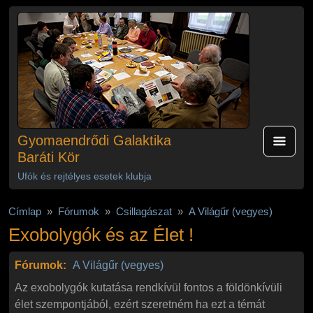
Ugrás a tartalomra
Gyomaendrődi Galaktika
Baráti Kör
Ufók és rejtélyes esetek klubja
Címlap
Fórumok
Csillagászat
A Világűr (vegyes)
Exobolygók és az Élet !
Fórumok:
A Világűr (vegyes)
Az exobolygók kutatása rendkívül fontos a földönkívüli
élet szempontjából, ezért szeretném ha ezt a témát