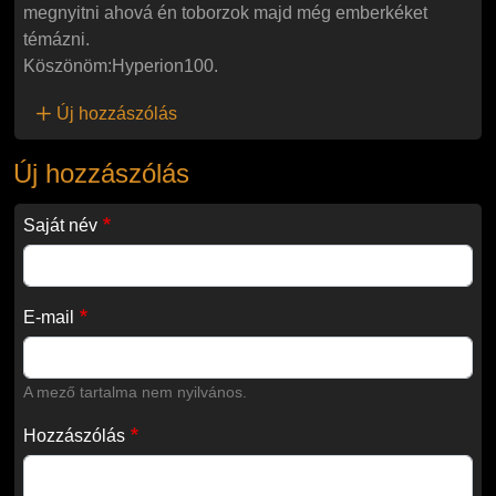
megnyitni ahová én toborzok majd még emberkéket
témázni.
Köszönöm:Hyperion100.
Új hozzászólás
Új hozzászólás
Saját név
E-mail
A mező tartalma nem nyilvános.
Hozzászólás