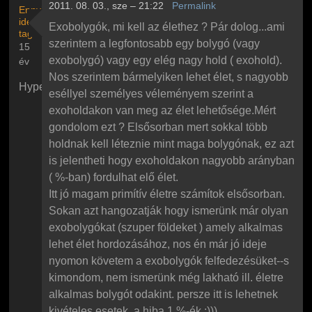
2011. 08. 03., sze – 21:22
Permalink
Ennyi
ideje
Exobolygók, mi kell az élethez ? Pár dolog...ami
tag
szerintem a legfontosabb egy bolygó (vagy
15
exobolygó) vagy egy elég nagy hold ( exohold).
év
Nos szerintem bármelyiken lehet élet, s nagyobb
Hyperion100
eséllyel személyes véleményem szerint a
exoholdakon van meg az élet lehetősége.Mért
gondolom ezt ? Elsősorban mert sokkal több
holdnak kell léteznie mint maga bolygónak, ez azt
is jelentheti hogy exoholdakon nagyobb arányban
( %-ban) fordulhat elő élet.
Itt jó magam primítív életre számítok elsősorban.
Sokan azt hangozatják hogy ismerünk már olyan
exobolygókat (szuper földeket ) amely alkalmas
lehet élet hordozásához, nos én már jó ideje
nyomon követem a exobolygók felfedezésüket--s
kimondom, nem ismerünk még lakható ill. életre
alkalmas bolygót odakint. persze itt is lehetnek
kivételes esetek, a hiba 1 %-ék.:)))