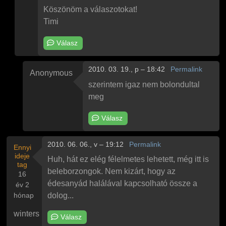
Köszönöm a válaszotokat!
Timi
Válasz
2010. 03. 19., p – 18:42
Permalink
Anonymous
Válasz
Névtelen
Válasz
üzenetére
szerintem igaz nem bolondultal
meg
Válasz
2010. 06. 06., v – 19:12
Permalink
Ennyi
ideje
Huh, hát ez elég félelmetes lehetett, még itt is
tag
beleborzongok. Nem kizárt, hogy az
16
édesanyád halálával kapcsolható össze a
év 2
hónap
dolog...
winters
Válasz