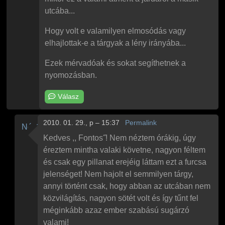
utcába...
Hogy volt e valamilyen elmosódás vagy
elhajlottak-e a tárgyak a lény irányába...
Ezek mérvadóak és sokat segíthetnek a
nyomozásban.
Válasz
2010. 01. 29., p – 15:37
Permalink
Névtelen
Válasz
Pokolfajzat
Fontos!
üzenetére
Kedves ,, Fontos˝! Nem néztem órákig, úgy
éreztem mintha valaki követne, nagyon féltem
és csak egy pillanat erejéig láttam ezt a furcsa
jelenséget! Nem hajolt el semmilyen tárgy,
annyi történt csak, hogy abban az utcában nem
közvilágítás, nagyon sötét volt és így tűnt fel
méginkább azaz ember szabású sugárzó
valami!