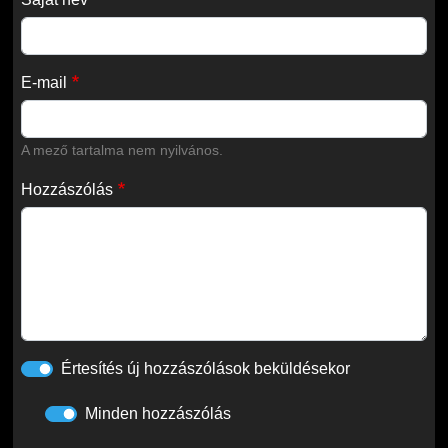
E-mail
A mező tartalma nem nyilvános.
Hozzászólás
Értesítés új hozzászólások beküldésekor
Minden hozzászólás