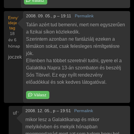
Válasz
2008. 09. 05., p – 19:11
Permalink
Ennyi
ideje
Talán azért tud bemenni, mert nem egyszerűen
tag
a fizikai síkon közlekedik.
18
Szerintem azonban ne fantáziálj ezeken a
év 6
hónap
témákon sokat, csak felesleges rémítgetésre
jók.
joczek
Ellenben ha többet szeretnél tudni, gyere el a
Galaktika Napra 13-án szombaton és beszélj
Sós Tibivel. Ez egy nyílt rendezvény
előadókkal és sok kedves látogatóval.
Válasz
2008. 12. 05., p – 19:51
Permalink
ufo
Válasz
joczek
Sós Tibi a kulcs
üzenetére
mikor lesz a Galaktikanap és mikor
melyikévben és mekyik hónapban
megmondanád mert azt sem tudom hogy hol