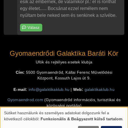
esik az embernek, de valamikor pl.: el is ronthat
egy életet...... Bocsánat ezzel remélem nem
nyúltam bele neked sem és senkinek a szívébe.
Válasz
Gyomaendrődi Galaktika Baráti Kör
Ufók és rejtélyes esetek klubja
Cím:
5500 Gyomaendrőd, Kállai Ferenc Művelődési
Központ, Kossuth Lajos út 9.
E-mail:
info@galaktikaklub.hu
|
Web:
galaktikaklub.hu
Gyomaendrod.com
(Gyomaendrőd információs, turisztikai és
közösségi portálja)
Sütiket használunk és személyes adatokat dolgozunk fel a
Klimó Krisztián
(programozás, design, grafika)
Személyes
következő célokból:
Funkcionális & Beágyazott külső tartalom
.
adatok