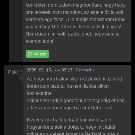
konkréten nem tudom megmondani, hogy hány
cm- lehetett, mint mondom, az eset előtt is volt
bennem egy félsz... Ha mégis mondanom kéne
valamit úgy 160-165 cm. Nem volt túl magas!
Nem tudom mi volt, ez és lehet, hogy nem is
akarom tudni!
Válasz
2009. 09. 15., k – 09:13
Permalink
Pokolfajzat
Az hogy nem fizikai síkon közlekedik az még
korán sem biztos...ha nem fizikai síkon
közlekedne
akkor nem tudná görbíteni a teret,pedig ebben
a beszámolóban ugyebár erről lehet szó.
Kedves timi ha letudnád írni pontosan h
hogyan történtek a dolgok...hogy mit láttál
mikor ez a valami átment a járdáról a másik