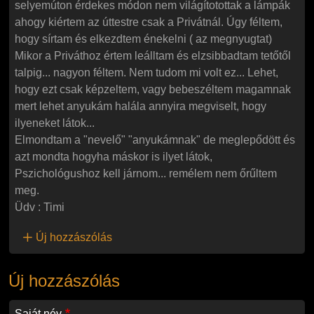
selyemúton érdekes módon nem világítotottak a lámpák
ahogy kiértem az úttestre csak a Privátnál. Úgy féltem,
hogy sírtam és elkezdtem énekelni ( az megnyugtat)
Mikor a Priváthoz értem leálltam és elzsibbadtam tetőtől
talpig... nagyon féltem. Nem tudom mi volt ez... Lehet,
hogy ezt csak képzeltem, vagy bebeszéltem magamnak
mert lehet anyukám halála annyira megviselt, hogy
ilyeneket látok...
Elmondtam a "nevelő" "anyukámnak" de meglepődött és
azt mondta hogyha máskor is ilyet látok,
Pszichológushoz kell járnom... remélem nem őrűltem
meg.
Üdv : Timi
Új hozzászólás
Új hozzászólás
Saját név