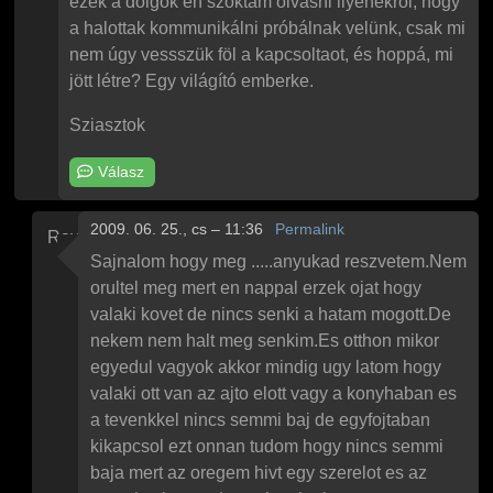
ezek a dolgok én szoktam olvasni ilyenekről, hogy
a halottak kommunikálni próbálnak velünk, csak mi
nem úgy vessszük föl a kapcsoltaot, és hoppá, mi
jött létre? Egy világító emberke.
Sziasztok
Válasz
2009. 06. 25., cs – 11:36
Permalink
Raymond
Válasz
Paul
Őrület
üzenetére
Sajnalom hogy meg .....anyukad reszvetem.Nem
orultel meg mert en nappal erzek ojat hogy
valaki kovet de nincs senki a hatam mogott.De
nekem nem halt meg senkim.Es otthon mikor
egyedul vagyok akkor mindig ugy latom hogy
valaki ott van az ajto elott vagy a konyhaban es
a tevenkkel nincs semmi baj de egyfojtaban
kikapcsol ezt onnan tudom hogy nincs semmi
baja mert az oregem hivt egy szerelot es az