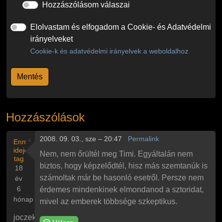
Hozzászólásom válaszai
Elolvastam és elfogadom a Cookie- és Adatvédelmi
irányelveket
Cookie-k és adatvédelmi irányelvek a weboldalhoz
Hozzászólások
2008. 09. 03., sze – 20:47
Permalink
Ennyi
ideje
Nem, nem őrültél meg Timi. Egyáltalán nem
tag
biztos, hogy képzelődtél, hisz más szemtanúk is
18
számoltak már be hasonló esetről. Persze nem
év
6
érdemes mindenkinek elmondanod a sztoridat,
hónap
mivel az emberek többsége szkeptikus.
joczek