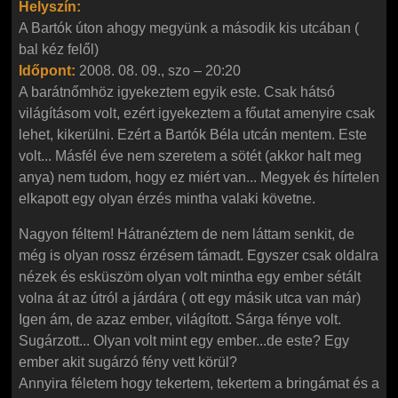
Helyszín:
A Bartók úton ahogy megyünk a második kis utcában (
bal kéz felől)
Időpont:
2008. 08. 09., szo – 20:20
A barátnőmhöz igyekeztem egyik este. Csak hátsó
világításom volt, ezért igyekeztem a főutat amenyire csak
lehet, kikerülni. Ezért a Bartók Béla utcán mentem. Este
volt... Másfél éve nem szeretem a sötét (akkor halt meg
anya) nem tudom, hogy ez miért van... Megyek és hírtelen
elkapott egy olyan érzés mintha valaki követne.
Nagyon féltem! Hátranéztem de nem láttam senkit, de
még is olyan rossz érzésem támadt. Egyszer csak oldalra
nézek és esküszöm olyan volt mintha egy ember sétált
volna át az útról a járdára ( ott egy másik utca van már)
Igen ám, de azaz ember, világított. Sárga fénye volt.
Sugárzott... Olyan volt mint egy ember...de este? Egy
ember akit sugárzó fény vett körül?
Annyira féletem hogy tekertem, tekertem a bringámat és a