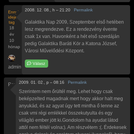
2008. 12. 08., h – 21:20
Permalink
Ennyi
ideje
Galaktika Nap 2009, Szeptember első hetében
tag
18
lesz megrendezve. Ez a rendezvény évente
év
csak 1x van. Havonként a hét első szerdáján
10
pedig Galaktika Baráti Kör a Katona József,
hónap
Városi Művelődési Központ.
Válasz
admin
2009. 01. 02., p – 08:16
Permalink
Paul
Szerintem nem őrültél meg. Lehet hogy csak
beképzelted magadnak mert hogy akkor halt meg
anyukád, és az agyat úgy tett mintha ő lenne az
csak vmi régi emlékkel összekutyulta és egy
világító ember jött ki.Gondolom ha ayudat látod
attól nem féltél volna:). Am részvétem :(. Érdekesek