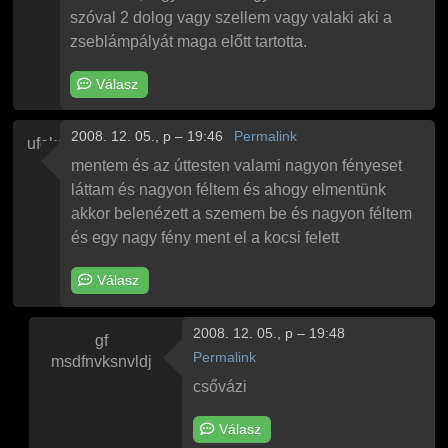
szóval 2 dolog vagy szellem vagy valaki aki a
zseblámpályát maga előtt tartotta.
Válasz
2008. 12. 05., p – 19:46
Permalink
ufoka
mentem és az úttesten valami nagyon fényeset
láttam és nagyon féltem és ahogy elmentünk
akkor belenézett a szemem be és nagyon féltem
és egy nagy fény ment el a kocsi felett
Válasz
2008. 12. 05., p – 19:48
gf
Permalink
msdfnvksnvldj
Válasz
ufoka
ufo
üzenetére
csővázi
Válasz