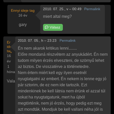
2010. 07. 25., v – 00:49
Permalink
Ennyi ideje tag
16 év
miert altal meg?
gary
Válasz
Válasz
winters
Huh, hát ez elég félelmetes
üzenetére
2010. 07. 05., h – 23:23
Permalink
Ennyi
ideje
Én nem akarok kritikus lenni........
tag
Előre mondaná részvétem az anyukádért. Én nem
16
tudom milyen érzés elveszteni, de szörnyű lehet
év
1
az biztos. De visszatérve a történetedre.
hónap
Nem értem miért kell egy ilyen esetnél
nyugtatgatni az embert. Én nekem is lenne egy jó
Valaki
pár sztorim, de ez nem ide tartozik. Ezt
mindenkinek be kell látnia nem érünk el azzal túl
sokat ha nyugtatgatunk, mert ha újból
megtörténik, nem jó érzés, hogy pedig ezt meg
azt mondták. Mondjuk be kell vallani néha jól is