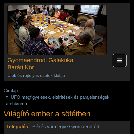
Ugrás a tartalomra
Gyomaendrődi Galaktika
Baráti Kör
Ufók és rejtélyes esetek klubja
Címlap
UFO megfigyelések, eltérítések és parajelenségek
archívuma
Világító ember a sötétben
Település:
Békés vármegye
Gyomaendrőd