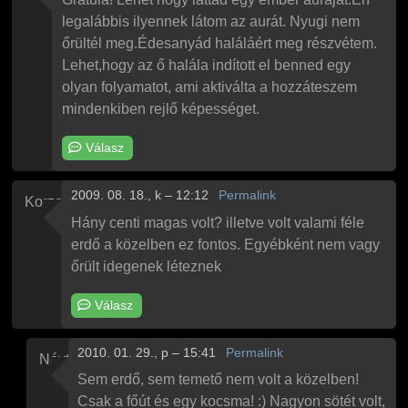
legalábbis ilyennek látom az aurát. Nyugi nem
őrültél meg.Édesanyád haláláért meg részvétem.
Lehet,hogy az ő halála indított el benned egy
olyan folyamatot, ami aktiválta a hozzáteszem
mindenkiben rejlő képességet.
Válasz
2009. 08. 18., k – 12:12
Permalink
Korzo
Hány centi magas volt? illetve volt valami féle
erdő a közelben ez fontos. Egyébként nem vagy
őrült idegenek léteznek
Válasz
2010. 01. 29., p – 15:41
Permalink
Névtelen
Válasz
Korzo
Hány centi magas volt?
üzenetére
Sem erdő, sem temető nem volt a közelben!
Csak a főút és egy kocsma! :) Nagyon sötét volt,