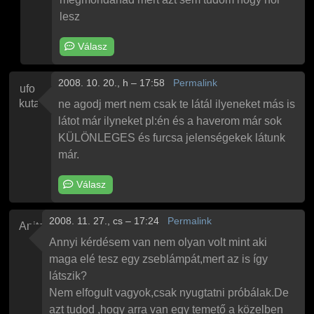
lesz
Válasz
2008. 10. 20., h – 17:58
Permalink
ufo
kutató
ne agodj mert nem csak te látál ilyeneket más is
látot már ilyneket pl:én és a haverom már sok
KÜLÖNLEGES és furcsa jelenségekek látunk
már.
Válasz
2008. 11. 27., cs – 17:24
Permalink
Anita
Annyi kérdésem van nem olyan volt mint aki
maga elé tesz egy zseblámpát,mert az is így
látszik?
Nem elfogult vagyok,csak nyugtatni próbálak.De
azt tudod ,hogy arra van egy temető a közelben