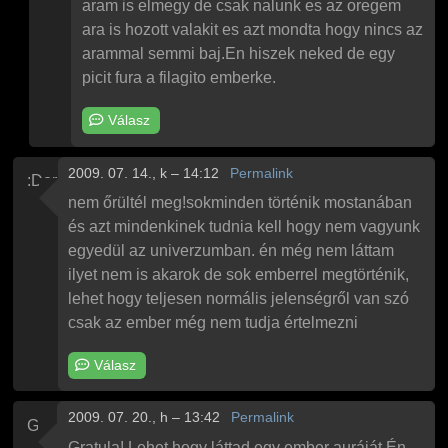
aram is elmegy de csak nalunk es az oregem
ara is hozott valakit es azt mondta hogy nincs az
arammal semmi baj.En hiszek neked de egy
picit fura a filagito emberke.
Válasz
2009. 07. 14., k – 14:12
Permalink
:Dorka
nem őrültél meg!sokminden történik mostanában
és azt mindenkinek tudnia kell hogy nem vagyunk
egyedül az univerzumban. én még nem láttam
ilyet nem is akarok de sok emberrel megtörténik,
lehet hogy teljesen normális jelenségről van szó
csak az ember még nem tudja értelmezni
Válasz
2009. 07. 20., h – 13:42
Permalink
Gyula
Gratula! Lehet hogy láttad egy ember auráját.Én