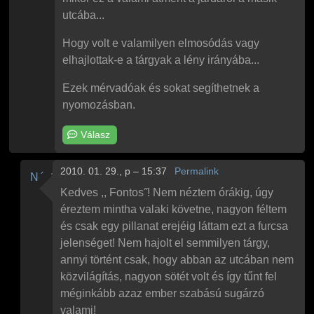
utcába...
Hogy volt e valamilyen elmosódás vagy
elhajlottak-e a tárgyak a lény irányába...
Ezek mérvadóak és sokat segíthetnek a
nyomozásban.
Válasz
2010. 01. 29., p – 15:37
Permalink
Névtelen
Válasz
Pokolfajzat
Fontos!
üzenetére
Kedves ,, Fontos˝! Nem néztem órákig, úgy
éreztem mintha valaki követne, nagyon féltem
és csak egy pillanat erejéig láttam ezt a furcsa
jelenséget! Nem hajolt el semmilyen tárgy,
annyi történt csak, hogy abban az utcában nem
közvilágítás, nagyon sötét volt és így tűnt fel
méginkább azaz ember szabású sugárzó
valami!