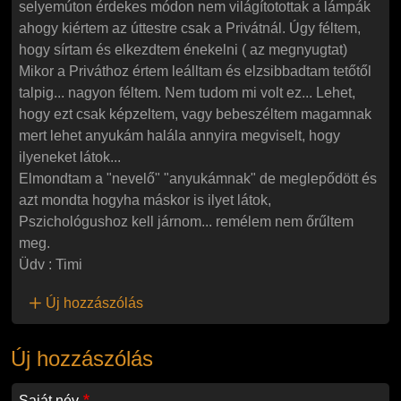
selyemúton érdekes módon nem világítotottak a lámpák
ahogy kiértem az úttestre csak a Privátnál. Úgy féltem,
hogy sírtam és elkezdtem énekelni ( az megnyugtat)
Mikor a Priváthoz értem leálltam és elzsibbadtam tetőtől
talpig... nagyon féltem. Nem tudom mi volt ez... Lehet,
hogy ezt csak képzeltem, vagy bebeszéltem magamnak
mert lehet anyukám halála annyira megviselt, hogy
ilyeneket látok...
Elmondtam a "nevelő" "anyukámnak" de meglepődött és
azt mondta hogyha máskor is ilyet látok,
Pszichológushoz kell járnom... remélem nem őrűltem
meg.
Üdv : Timi
Új hozzászólás
Új hozzászólás
Saját név