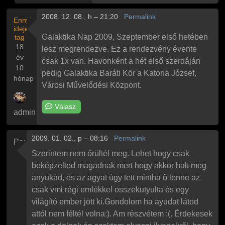
2008. 12. 08., h – 21:20
Permalink
Ennyi
ideje
Galaktika Nap 2009, Szeptember első hetében
tag
18
lesz megrendezve. Ez a rendezvény évente
év
csak 1x van. Havonként a hét első szerdáján
10
pedig Galaktika Baráti Kör a Katona József,
hónap
Városi Művelődési Központ.
Válasz
admin
2009. 01. 02., p – 08:16
Permalink
Paul
Szerintem nem őrültél meg. Lehet hogy csak
beképzelted magadnak mert hogy akkor halt meg
anyukád, és az agyat úgy tett mintha ő lenne az
csak vmi régi emlékkel összekutyulta és egy
világító ember jött ki.Gondolom ha ayudat látod
attól nem féltél volna:). Am részvétem :(. Érdekesek