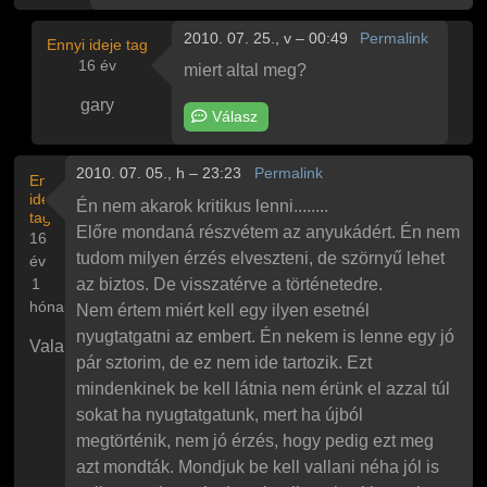
2010. 07. 25., v – 00:49
Permalink
Ennyi ideje tag
16 év
miert altal meg?
gary
Válasz
Válasz
winters
Huh, hát ez elég félelmetes
üzenetére
2010. 07. 05., h – 23:23
Permalink
Ennyi
ideje
Én nem akarok kritikus lenni........
tag
Előre mondaná részvétem az anyukádért. Én nem
16
tudom milyen érzés elveszteni, de szörnyű lehet
év
1
az biztos. De visszatérve a történetedre.
hónap
Nem értem miért kell egy ilyen esetnél
nyugtatgatni az embert. Én nekem is lenne egy jó
Valaki
pár sztorim, de ez nem ide tartozik. Ezt
mindenkinek be kell látnia nem érünk el azzal túl
sokat ha nyugtatgatunk, mert ha újból
megtörténik, nem jó érzés, hogy pedig ezt meg
azt mondták. Mondjuk be kell vallani néha jól is