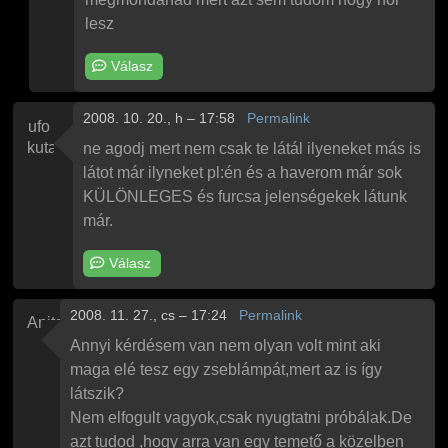
lesz
Válasz
2008. 10. 20., h – 17:58
Permalink
ufo
kutató
ne agodj mert nem csak te látál ilyeneket más is
látot már ilyneket pl:én és a haverom már sok
KÜLÖNLEGES és furcsa jelenségekek látunk
már.
Válasz
2008. 11. 27., cs – 17:24
Permalink
Anita
Annyi kérdésem van nem olyan volt mint aki
maga elé tesz egy zseblámpát,mert az is így
látszik?
Nem elfogult vagyok,csak nyugtatni próbálak.De
azt tudod ,hogy arra van egy temető a közelben