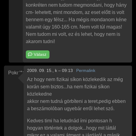
konkréten nem tudom megmondani, hogy hány
cm- lehetett, mint mondom, az eset előtt is volt
bennem egy félsz... Ha mégis mondanom kéne
valamit úgy 160-165 cm. Nem volt túl magas!
Nem tudom mi volt, ez és lehet, hogy nem is
akarom tudni!
Válasz
2009. 09. 15., k – 09:13
Permalink
Pokolfajzat
Az hogy nem fizikai síkon közlekedik az még
korán sem biztos...ha nem fizikai síkon
közlekedne
akkor nem tudná görbíteni a teret,pedig ebben
a beszámolóban ugyebár erről lehet szó.
Kedves timi ha letudnád írni pontosan h
hogyan történtek a dolgok...hogy mit láttál
mikor ez a valami átment a járdáról a másik