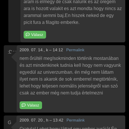
aram is elmegy de csak nalunk es az oregem
ara is hozott valakit es azt mondta hogy nincs az
arammal semmi baj.En hiszek neked de egy
picit fura a filagito emberke.
Válasz
2009. 07. 14., k – 14:12
Permalink
:Dorka
nem őrültél meg!sokminden történik mostanában
és azt mindenkinek tudnia kell hogy nem vagyunk
egyedül az univerzumban. én még nem láttam
ilyet nem is akarok de sok emberrel megtörténik,
lehet hogy teljesen normális jelenségről van szó
csak az ember még nem tudja értelmezni
Válasz
2009. 07. 20., h – 13:42
Permalink
Gyula
Gratula! Lehet hogy láttad egy ember auráját.Én