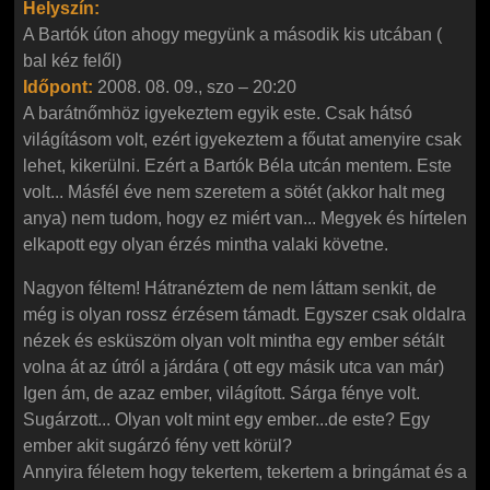
Helyszín:
A Bartók úton ahogy megyünk a második kis utcában (
bal kéz felől)
Időpont:
2008. 08. 09., szo – 20:20
A barátnőmhöz igyekeztem egyik este. Csak hátsó
világításom volt, ezért igyekeztem a főutat amenyire csak
lehet, kikerülni. Ezért a Bartók Béla utcán mentem. Este
volt... Másfél éve nem szeretem a sötét (akkor halt meg
anya) nem tudom, hogy ez miért van... Megyek és hírtelen
elkapott egy olyan érzés mintha valaki követne.
Nagyon féltem! Hátranéztem de nem láttam senkit, de
még is olyan rossz érzésem támadt. Egyszer csak oldalra
nézek és esküszöm olyan volt mintha egy ember sétált
volna át az útról a járdára ( ott egy másik utca van már)
Igen ám, de azaz ember, világított. Sárga fénye volt.
Sugárzott... Olyan volt mint egy ember...de este? Egy
ember akit sugárzó fény vett körül?
Annyira féletem hogy tekertem, tekertem a bringámat és a