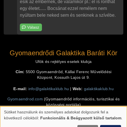
esik az embernek, de valamikor pl.: el is ronthat
egy életet...... Bocsánat ezzel remélem nem
nyúltam bele neked sem és senkinek a szívébe.
Válasz
Gyomaendrődi Galaktika Baráti Kör
Ufók és rejtélyes esetek klubja
Cím:
5500 Gyomaendrőd, Kállai Ferenc Művelődési
Központ, Kossuth Lajos út 9.
E-mail:
info@galaktikaklub.hu
|
Web:
galaktikaklub.hu
Gyomaendrod.com
(Gyomaendrőd információs, turisztikai és
közösségi portálja)
Sütiket használunk és személyes adatokat dolgozunk fel a
Klimó Krisztián
(programozás, design, grafika)
Személyes
következő célokból:
Funkcionális & Beágyazott külső tartalom
.
adatok