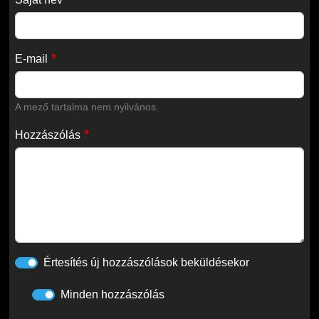
E-mail
A mező tartalma nem nyilvános.
Hozzászólás
Értesítés új hozzászólások beküldésekor
Minden hozzászólás