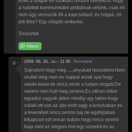
ezek a dolgok én szoktam olvasni ilyenekről, hogy
a halottak kommunikálni próbálnak velünk, csak mi
nem úgy vessszük föl a kapcsoltaot, és hoppá, mi
jött létre? Egy világító emberke.
Sziasztok
Válasz
2009. 06. 25., cs – 11:36
Permalink
Raymond
Válasz
Paul
Őrület
üzenetére
Sajnalom hogy meg .....anyukad reszvetem.Nem
orultel meg mert en nappal erzek ojat hogy
valaki kovet de nincs senki a hatam mogott.De
nekem nem halt meg senkim.Es otthon mikor
egyedul vagyok akkor mindig ugy latom hogy
valaki ott van az ajto elott vagy a konyhaban es
a tevenkkel nincs semmi baj de egyfojtaban
kikapcsol ezt onnan tudom hogy nincs semmi
baja mert az oregem hivt egy szerelot es az