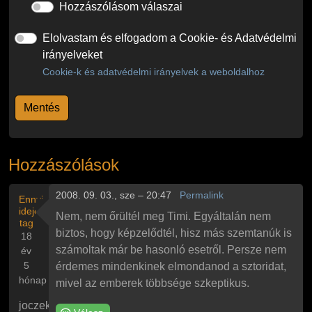
Hozzászólásom válaszai
Elolvastam és elfogadom a Cookie- és Adatvédelmi
irányelveket
Cookie-k és adatvédelmi irányelvek a weboldalhoz
Hozzászólások
2008. 09. 03., sze – 20:47
Permalink
Ennyi
ideje
Nem, nem őrültél meg Timi. Egyáltalán nem
tag
biztos, hogy képzelődtél, hisz más szemtanúk is
18
számoltak már be hasonló esetről. Persze nem
év
5
érdemes mindenkinek elmondanod a sztoridat,
hónap
mivel az emberek többsége szkeptikus.
joczek