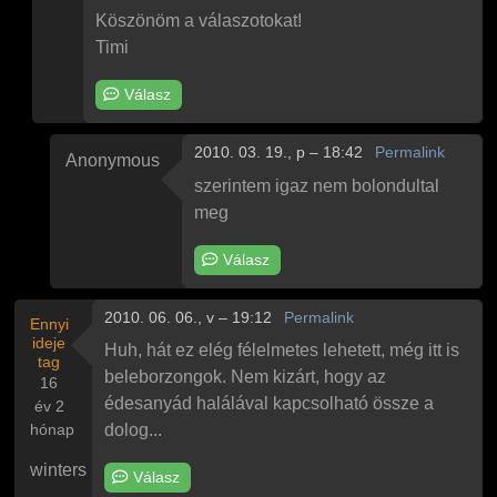
Köszönöm a válaszotokat!
Timi
Válasz
2010. 03. 19., p – 18:42
Permalink
Anonymous
Válasz
Névtelen
Válasz
üzenetére
szerintem igaz nem bolondultal
meg
Válasz
2010. 06. 06., v – 19:12
Permalink
Ennyi
ideje
Huh, hát ez elég félelmetes lehetett, még itt is
tag
beleborzongok. Nem kizárt, hogy az
16
édesanyád halálával kapcsolható össze a
év 2
hónap
dolog...
winters
Válasz