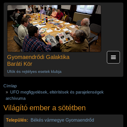
Ugrás a tartalomra
Gyomaendrődi Galaktika
Baráti Kör
Ufók és rejtélyes esetek klubja
Címlap
UFO megfigyelések, eltérítések és parajelenségek
archívuma
Világító ember a sötétben
Település:
Békés vármegye
Gyomaendrőd