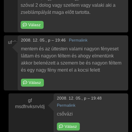
szóval 2 dolog vagy szellem vagy valaki aki a
zseblámpályát maga előtt tartotta.
Válasz
2008. 12. 05., p – 19:46
Permalink
ufoka
mentem és az úttesten valami nagyon fényeset
láttam és nagyon féltem és ahogy elmentünk
akkor belenézett a szemem be és nagyon féltem
és egy nagy fény ment el a kocsi felett
Válasz
2008. 12. 05., p – 19:48
gf
Permalink
msdfnvksnvldj
Válasz
ufoka
ufo
üzenetére
csővázi
Válasz