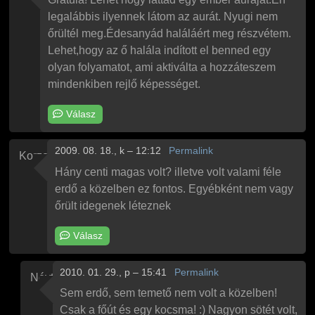
legalábbis ilyennek látom az aurát. Nyugi nem
őrültél meg.Édesanyád haláláért meg részvétem.
Lehet,hogy az ő halála indított el benned egy
olyan folyamatot, ami aktiválta a hozzáteszem
mindenkiben rejlő képességet.
Válasz
2009. 08. 18., k – 12:12
Permalink
Korzo
Hány centi magas volt? illetve volt valami féle
erdő a közelben ez fontos. Egyébként nem vagy
őrült idegenek léteznek
Válasz
2010. 01. 29., p – 15:41
Permalink
Névtelen
Válasz
Korzo
Hány centi magas volt?
üzenetére
Sem erdő, sem temető nem volt a közelben!
Csak a főút és egy kocsma! :) Nagyon sötét volt,