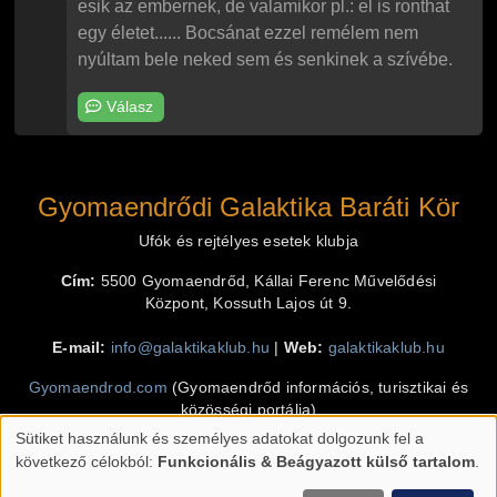
esik az embernek, de valamikor pl.: el is ronthat
egy életet...... Bocsánat ezzel remélem nem
nyúltam bele neked sem és senkinek a szívébe.
Válasz
Gyomaendrődi Galaktika Baráti Kör
Ufók és rejtélyes esetek klubja
Cím:
5500 Gyomaendrőd, Kállai Ferenc Művelődési
Központ, Kossuth Lajos út 9.
E-mail:
info@galaktikaklub.hu
|
Web:
galaktikaklub.hu
Gyomaendrod.com
(Gyomaendrőd információs, turisztikai és
közösségi portálja)
Sütiket használunk és személyes adatokat dolgozunk fel a
Klimó Krisztián
(programozás, design, grafika)
Személyes
következő célokból:
Funkcionális & Beágyazott külső tartalom
.
adatok