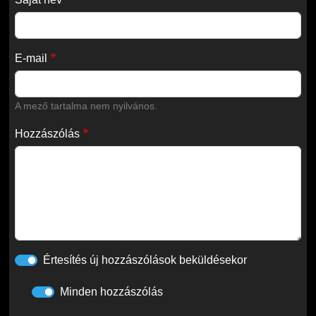
E-mail
A mező tartalma nem nyilvános.
Hozzászólás
Értesítés új hozzászólások beküldésekor
Minden hozzászólás