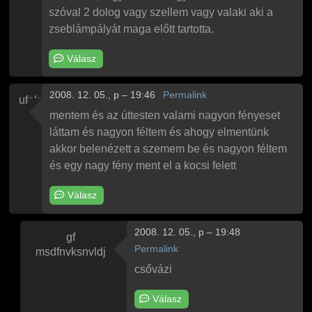
szóval 2 dolog vagy szellem vagy valaki aki a
zseblámpályát maga előtt tartotta.
Válasz
2008. 12. 05., p – 19:46
Permalink
ufoka
mentem és az úttesten valami nagyon fényeset
láttam és nagyon féltem és ahogy elmentünk
akkor belenézett a szemem be és nagyon féltem
és egy nagy fény ment el a kocsi felett
Válasz
2008. 12. 05., p – 19:48
gf
Permalink
msdfnvksnvldj
Válasz
ufoka
ufo
üzenetére
csővázi
Válasz