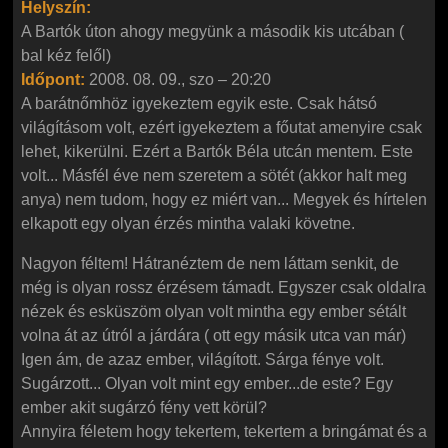
Helyszín:
A Bartók úton ahogy megyünk a második kis utcában (
bal kéz felől)
Időpont:
2008. 08. 09., szo – 20:20
A barátnőmhöz igyekeztem egyik este. Csak hátsó
világításom volt, ezért igyekeztem a főutat amenyire csak
lehet, kikerülni. Ezért a Bartók Béla utcán mentem. Este
volt... Másfél éve nem szeretem a sötét (akkor halt meg
anya) nem tudom, hogy ez miért van... Megyek és hírtelen
elkapott egy olyan érzés mintha valaki követne.
Nagyon féltem! Hátranéztem de nem láttam senkit, de
még is olyan rossz érzésem támadt. Egyszer csak oldalra
nézek és esküszöm olyan volt mintha egy ember sétált
volna át az útról a járdára ( ott egy másik utca van már)
Igen ám, de azaz ember, világított. Sárga fénye volt.
Sugárzott... Olyan volt mint egy ember...de este? Egy
ember akit sugárzó fény vett körül?
Annyira féletem hogy tekertem, tekertem a bringámat és a