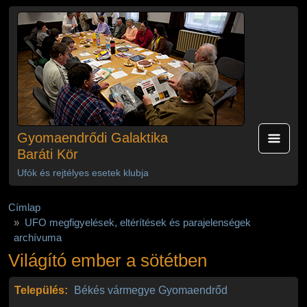
Ugrás a tartalomra
Gyomaendrődi Galaktika
Baráti Kör
Ufók és rejtélyes esetek klubja
Címlap
UFO megfigyelések, eltérítések és parajelenségek
archívuma
Világító ember a sötétben
Település:
Békés vármegye
Gyomaendrőd