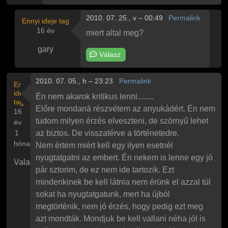
2010. 07. 25., v – 00:49
Permalink
Ennyi ideje tag
16 év
miert altal meg?
gary
Válasz
Válasz
winters
Huh, hát ez elég félelmetes
üzenetére
2010. 07. 05., h – 23:23
Permalink
Ennyi
ideje
Én nem akarok kritikus lenni........
tag
Előre mondaná részvétem az anyukádért. Én nem
16
tudom milyen érzés elveszteni, de szörnyű lehet
év
1
az biztos. De visszatérve a történetedre.
hónap
Nem értem miért kell egy ilyen esetnél
nyugtatgatni az embert. Én nekem is lenne egy jó
Valaki
pár sztorim, de ez nem ide tartozik. Ezt
mindenkinek be kell látnia nem érünk el azzal túl
sokat ha nyugtatgatunk, mert ha újból
megtörténik, nem jó érzés, hogy pedig ezt meg
azt mondták. Mondjuk be kell vallani néha jól is