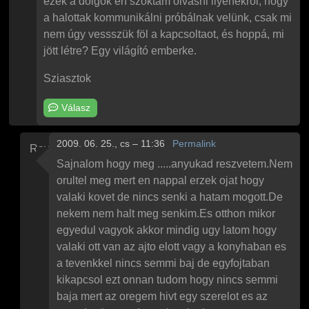
ezek a dolgok én szoktam olvasni ilyenekről, hogy
a halottak kommunikálni próbálnak velünk, csak mi
nem úgy vessszük föl a kapcsoltaot, és hoppá, mi
jött létre? Egy világító emberke.
Sziasztok
Válasz
2009. 06. 25., cs – 11:36
Permalink
Raymond
Válasz
Paul
Őrület
üzenetére
Sajnalom hogy meg .....anyukad reszvetem.Nem
orultel meg mert en nappal erzek ojat hogy
valaki kovet de nincs senki a hatam mogott.De
nekem nem halt meg senkim.Es otthon mikor
egyedul vagyok akkor mindig ugy latom hogy
valaki ott van az ajto elott vagy a konyhaban es
a tevenkkel nincs semmi baj de egyfojtaban
kikapcsol ezt onnan tudom hogy nincs semmi
baja mert az oregem hivt egy szerelot es az