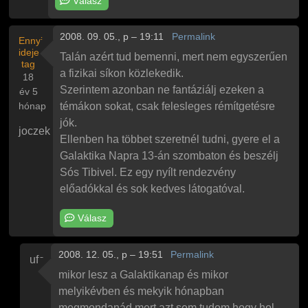
Válasz
2008. 09. 05., p – 19:11
Permalink
Ennyi
ideje
Talán azért tud bemenni, mert nem egyszerűen
tag
a fizikai síkon közlekedik.
18
Szerintem azonban ne fantáziálj ezeken a
év 5
hónap
témákon sokat, csak felesleges rémítgetésre
jók.
joczek
Ellenben ha többet szeretnél tudni, gyere el a
Galaktika Napra 13-án szombaton és beszélj
Sós Tibivel. Ez egy nyílt rendezvény
előadókkal és sok kedves látogatóval.
Válasz
2008. 12. 05., p – 19:51
Permalink
ufo
Válasz
joczek
Sós Tibi a kulcs
üzenetére
mikor lesz a Galaktikanap és mikor
melyikévben és mekyik hónapban
megmondanád mert azt sem tudom hogy hol