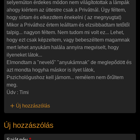
selyemúton érdekes módon nem világítotottak a lámpák
ahogy kiértem az úttestre csak a Privátnál. Úgy féltem,
hogy sírtam és elkezdtem énekelni ( az megnyugtat)
Mikor a Priváthoz értem leálltam és elzsibbadtam tetőtől
talpig... nagyon féltem. Nem tudom mi volt ez... Lehet,
hogy ezt csak képzeltem, vagy bebeszéltem magamnak
mert lehet anyukám halála annyira megviselt, hogy
ilyeneket látok...
Elmondtam a "nevelő" "anyukámnak" de meglepődött és
azt mondta hogyha máskor is ilyet látok,
Pszichológushoz kell járnom... remélem nem őrűltem
meg.
Üdv : Timi
Új hozzászólás
Új hozzászólás
Saját név