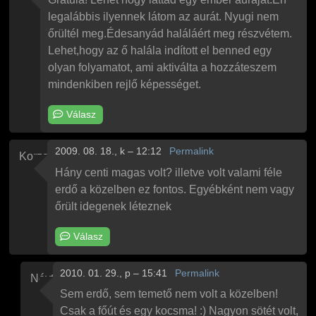
legalábbis ilyennek látom az aurát. Nyugi nem
őrültél meg.Édesanyád haláláért meg részvétem.
Lehet,hogy az ő halála indított el benned egy
olyan folyamatot, ami aktiválta a hozzáteszem
mindenkiben rejlő képességet.
Válasz
2009. 08. 18., k – 12:12
Permalink
Korzo
Hány centi magas volt? illetve volt valami féle
erdő a közelben ez fontos. Egyébként nem vagy
őrült idegenek léteznek
Válasz
2010. 01. 29., p – 15:41
Permalink
Névtelen
Válasz
Korzo
Hány centi magas volt?
üzenetére
Sem erdő, sem temető nem volt a közelben!
Csak a főút és egy kocsma! :) Nagyon sötét volt,