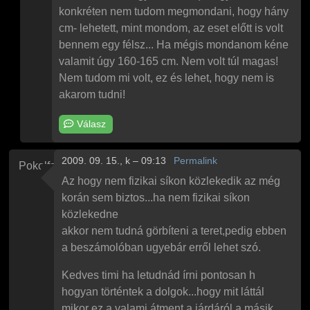
konkréten nem tudom megmondani, hogy hány
cm- lehetett, mint mondom, az eset előtt is volt
bennem egy félsz... Ha mégis mondanom kéne
valamit úgy 160-165 cm. Nem volt túl magas!
Nem tudom mi volt, ez és lehet, hogy nem is
akarom tudni!
Válasz
2009. 09. 15., k – 09:13
Permalink
Pokolfajzat
Az hogy nem fizikai síkon közlekedik az még
korán sem biztos...ha nem fizikai síkon
közlekedne
akkor nem tudná görbíteni a teret,pedig ebben
a beszámolóban ugyebár erről lehet szó.
Kedves timi ha letudnád írni pontosan h
hogyan történtek a dolgok...hogy mit láttál
mikor ez a valami átment a járdáról a másik