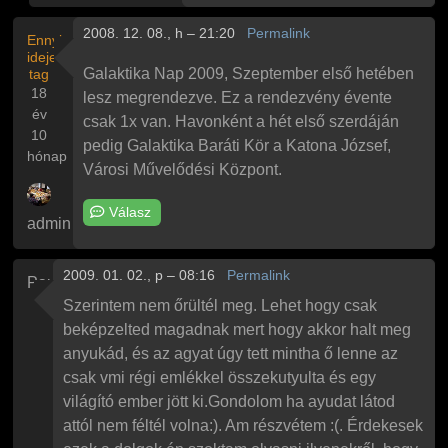
2008. 12. 08., h – 21:20
Permalink
Ennyi
ideje
Galaktika Nap 2009, Szeptember első hetében
tag
18
lesz megrendezve. Ez a rendezvény évente
év
csak 1x van. Havonként a hét első szerdáján
10
pedig Galaktika Baráti Kör a Katona József,
hónap
Városi Művelődési Központ.
Válasz
admin
2009. 01. 02., p – 08:16
Permalink
Paul
Szerintem nem őrültél meg. Lehet hogy csak
beképzelted magadnak mert hogy akkor halt meg
anyukád, és az agyat úgy tett mintha ő lenne az
csak vmi régi emlékkel összekutyulta és egy
világító ember jött ki.Gondolom ha ayudat látod
attól nem féltél volna:). Am részvétem :(. Érdekesek