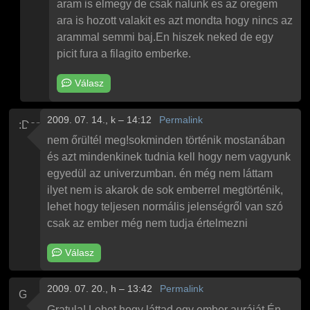
aram is elmegy de csak nalunk es az oregem
ara is hozott valakit es azt mondta hogy nincs az
arammal semmi baj.En hiszek neked de egy
picit fura a filagito emberke.
Válasz
2009. 07. 14., k – 14:12
Permalink
:Dorka
nem őrültél meg!sokminden történik mostanában
és azt mindenkinek tudnia kell hogy nem vagyunk
egyedül az univerzumban. én még nem láttam
ilyet nem is akarok de sok emberrel megtörténik,
lehet hogy teljesen normális jelenségről van szó
csak az ember még nem tudja értelmezni
Válasz
2009. 07. 20., h – 13:42
Permalink
Gyula
Gratula! Lehet hogy láttad egy ember auráját.Én