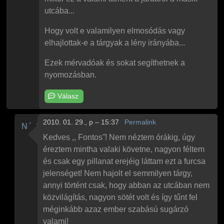
utcába...
Hogy volt e valamilyen elmosódás vagy
elhajlottak-e a tárgyak a lény irányába...
Ezek mérvadóak és sokat segíthetnek a
nyomozásban.
Válasz
2010. 01. 29., p – 15:37
Permalink
Névtelen
Válasz
Pokolfajzat
Fontos!
üzenetére
Kedves ,, Fontos˝! Nem néztem órákig, úgy
éreztem mintha valaki követne, nagyon féltem
és csak egy pillanat erejéig láttam ezt a furcsa
jelenséget! Nem hajolt el semmilyen tárgy,
annyi történt csak, hogy abban az utcában nem
közvilágítás, nagyon sötét volt és így tűnt fel
méginkább azaz ember szabású sugárzó
valami!