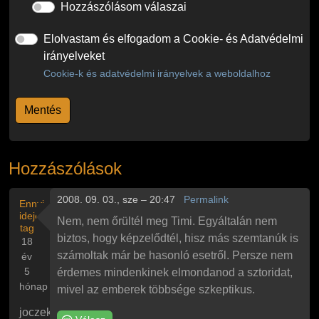
Hozzászólásom válaszai
Elolvastam és elfogadom a Cookie- és Adatvédelmi
irányelveket
Cookie-k és adatvédelmi irányelvek a weboldalhoz
Hozzászólások
2008. 09. 03., sze – 20:47
Permalink
Ennyi
ideje
Nem, nem őrültél meg Timi. Egyáltalán nem
tag
biztos, hogy képzelődtél, hisz más szemtanúk is
18
számoltak már be hasonló esetről. Persze nem
év
5
érdemes mindenkinek elmondanod a sztoridat,
hónap
mivel az emberek többsége szkeptikus.
joczek