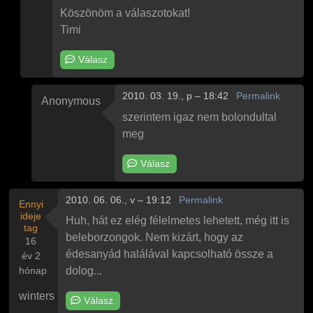
Köszönöm a válaszotokat!
Timi
Válasz
2010. 03. 19., p – 18:42
Permalink
Anonymous
Válasz
Névtelen
Válasz
üzenetére
szerintem igaz nem bolondultal
meg
Válasz
2010. 06. 06., v – 19:12
Permalink
Ennyi
ideje
Huh, hát ez elég félelmetes lehetett, még itt is
tag
beleborzongok. Nem kizárt, hogy az
16
édesanyád halálával kapcsolható össze a
év 2
hónap
dolog...
winters
Válasz