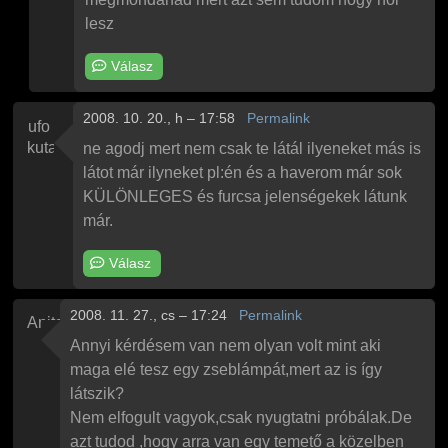
lesz
Válasz
2008. 10. 20., h – 17:58
Permalink
ufo
kutató
ne agodj mert nem csak te látál ilyeneket más is
látot már ilyneket pl:én és a haverom már sok
KÜLÖNLEGES és furcsa jelenségekek látunk
már.
Válasz
2008. 11. 27., cs – 17:24
Permalink
Anita
Annyi kérdésem van nem olyan volt mint aki
maga elé tesz egy zseblámpát,mert az is így
látszik?
Nem elfogult vagyok,csak nyugtatni próbálak.De
azt tudod ,hogy arra van egy temető a közelben