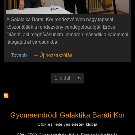
A Galaktika Baráti Kör rendezvényén nagy tapssal
köszöntötték a rendezvény vendégelőadóját, Erőss
Diánát, aki meghívásunkra immáron második alkalommal
látogatott el városunkba.
(Ismét nagy sikert aratott Erőss Diána a Galaktika
Tovább
Új hozzászólás
Oldalszámozás
Következő oldal
1. oldal
››
Gyomaendrődi Galaktika Baráti Kör
Ufók és rejtélyes esetek klubja