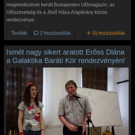
megrendezésre került Budapesten Ufómagazin, az
Ufószövetség és a Jövő Háza Alapítvány közös
rendezvénye.
(Idén is volt Ufókongresszus Budapesten)
Tovább
2 hozzászólás
Új hozzászólás
Ismét nagy sikert aratott Erőss Diána
a Galaktika Baráti Kör rendezvényén!