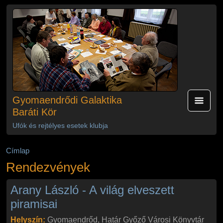
Ugrás a tartalomra
Gyomaendrődi Galaktika
Baráti Kör
Ufók és rejtélyes esetek klubja
Címlap
Rendezvények
Arany László - A világ elveszett
piramisai
Helyszín:
Gyomaendrőd, Határ Győző Városi Könyvtár