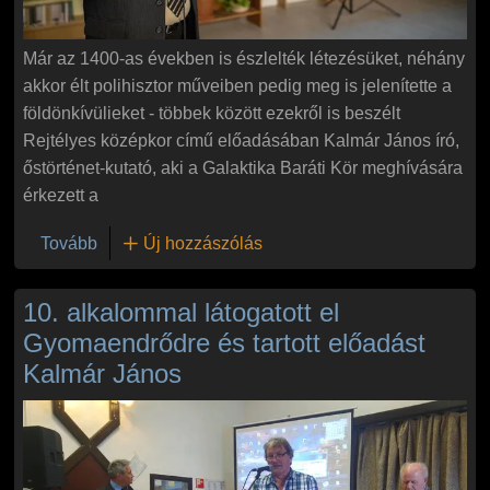
Már az 1400-as években is észlelték létezésüket, néhány
akkor élt polihisztor műveiben pedig meg is jelenítette a
földönkívülieket - többek között ezekről is beszélt
Rejtélyes középkor című előadásában Kalmár János író,
őstörténet-kutató, aki a Galaktika Baráti Kör meghívására
érkezett a
(Kalmár János Rejtélyes középkor címmel tartott
Tovább
Új hozzászólás
10. alkalommal látogatott el
Gyomaendrődre és tartott előadást
Kalmár János