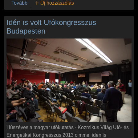
(Sós Tibor ufókutató „A kiválasztottak” címmel tar
Tovább
Új hozzászólás
Idén is volt Ufókongresszus
Budapesten
Húszéves a magyar ufókutatás - Kozmikus Világ Ufó- és
Energetikai Kongresszus 2013 címmel idén is