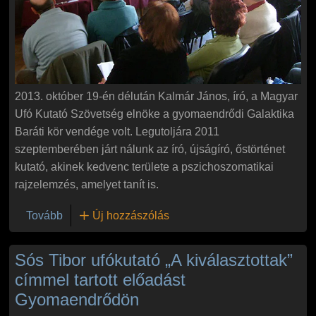
2013. október 19-én délután Kalmár János, író, a Magyar
Ufó Kutató Szövetség elnöke a gyomaendrődi Galaktika
Baráti kör vendége volt. Legutoljára 2011
szeptemberében járt nálunk az író, újságíró, őstörténet
kutató, akinek kedvenc területe a pszichoszomatikai
rajzelemzés, amelyet tanít is.
(Kalmár János, a Magyar Ufó Kutató Szövetség eln
Tovább
Új hozzászólás
Sós Tibor ufókutató „A kiválasztottak”
címmel tartott előadást
Gyomaendrődön