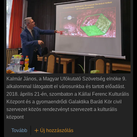
Kalmár János, a Magyar Ufókutató Szövetség elnöke 9.
alkalommal látogatott el városunkba és tartott előadást.
2018. április 21-én, szombaton a Kállai Ferenc Kulturális
Központ és a gyomaendrődi Galaktika Baráti Kör civil
szervezet közös rendezvényt szervezett a kulturális
központ
(Kalmár János, a Magyar Ufókutató Szövetség eln
Tovább
Új hozzászólás