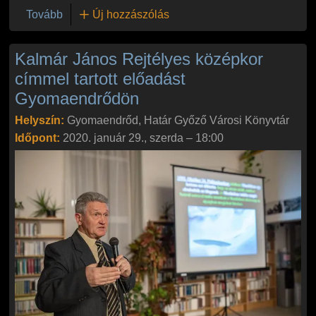
(Arany László - A világ elveszett piramisai)
Tovább
Új hozzászólás
Kalmár János Rejtélyes középkor
címmel tartott előadást
Gyomaendrődön
Helyszín:
Gyomaendrőd, Határ Győző Városi Könyvtár
Időpont:
2020. január 29., szerda – 18:00