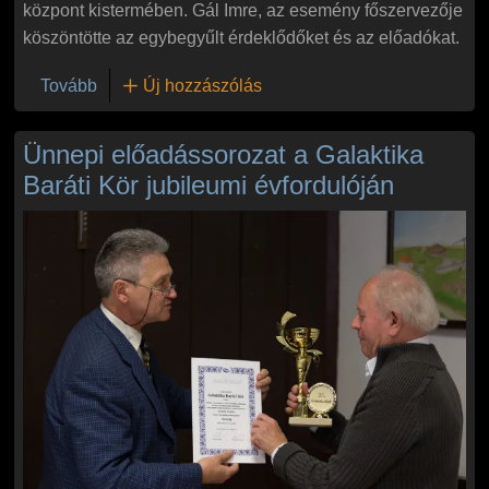
központ kistermében. Gál Imre, az esemény főszervezője
köszöntötte az egybegyűlt érdeklődőket és az előadókat.
(A Galaktika Baráti Kör vendége volt Knoll Gyula 
Tovább
Új hozzászólás
Ünnepi előadássorozat a Galaktika
Baráti Kör jubileumi évfordulóján