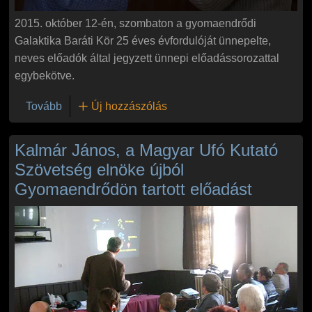
2015. október 12-én, szombaton a gyomaendrődi
Galaktika Baráti Kör 25 éves évfordulóját ünnepelte,
neves előadók által jegyzett ünnepi előadássorozattal
egybekötve.
(Ünnepi előadássorozat a Galaktika Baráti Kör jubi
Tovább
Új hozzászólás
Kalmár János, a Magyar Ufó Kutató
Szövetség elnöke újból
Gyomaendrődön tartott előadást