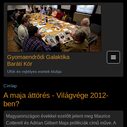
Ugrás a tartalomra
Gyomaendrődi Galaktika
Baráti Kör
Ufók és rejtélyes esetek klubja
Címlap
A maja áttörés - Világvége 2012-
ben?
Magyarországon évekkel ezelőtt jelent meg Maurice
Cotterell és Adrian Gilbert Maja próféciák című műve. A