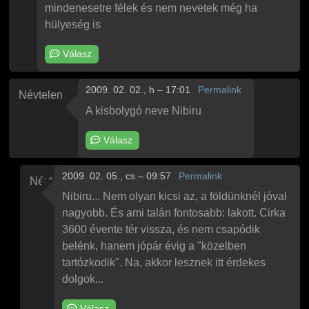
mindenesetre félek és nem nevetek még ha
hülyeség is
Válasz
2009. 02. 02., h – 17:01
Permalink
Névtelen
A kisbolygó neve Nibiru
Válasz
2009. 02. 05., cs – 09:57
Permalink
Névtelen
Válasz
Névtelen
A kisbolygó neve Nibiru
üzenetére
Nibiru... Nem olyan kicsi az, a földünknél jóval
nagyobb. És ami talán fontosabb: lakott. Cirka
3600 évente tér vissza, és nem csapódik
belénk, hanem jópár évig a "közelben
tartózkodik". Na, akkor lesznek itt érdekes
dolgok...
Válasz