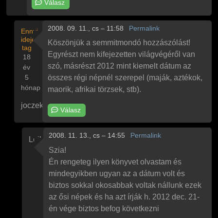
Válasz
2008. 09. 11., cs – 11:58
Permalink
Ennyi
ideje
Köszönjük a semmitmondó hozzászólást!
tag
Egyrészt nem kifejezetten világvégéről van
18
szó, másrészt 2012 mint kiemelt dátum az
év
5
összes régi népnél szerepel (maják, aztékok,
hónap
maorik, afrikai törzsek, stb).
joczek
Válasz
Válasz
vilagtusz
vilag vege???
üzenetére
2008. 11. 13., cs – 14:55
Permalink
Leila
Válasz
joczek
Nem erről van szó
üzenetére
Szia!
Én rengeteg ilyen könyvet olvastam és
mindegyikben ugyan az a dátum volt és
biztos sokkal okosabbak voltak nállunk ezek
az ősi népek és ha azt írják h. 2012 dec. 21-
én vége biztos befog következni