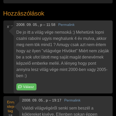
Hozzászólások
2008. 09. 05., p – 11:58
Permalink
xyz
De jo itt a világ vége nemsoká :) Mehetünk lopni
csalni rabolni ugyis meghalunk 4 év mulva, akkor
meg nem tök mind1 ? Amugy csak azt nem értem
hogy az ilyen "világvége Hívöket" Miért nem zárják
be a sok ufot látott meg saját magát denevérnek
képzelő emberke mellé. A lényeg hogy pont
annyira lesz világ vége mint 2000-ben vagy 2005-
ben :)
Válasz
2008. 09. 05., p – 19:17
Permalink
Ennyi
ideje
Valódi világvégéről senki sem beszél a
tag
kóklereket kivéve. Ellenben sokan éppen
18