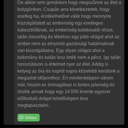
De akkor sem gondolom hogy megszűnne az élet a
bolygónkon. Csupán arra következtetek, hogy
esetleg ha, érzékelhetővé válik hogy mennyire
kiszolgáltatott az emberiség egy esetleges
katasztrófának, az emberiség tudatosabb része,
talán összefog és létrehoz egy jobb világot ahol az
ember nem az elnyomó gazdasági hatalmaknak
van kiszolgáltatva. Egy olyan világot ahol a
tudomány és tudás lesz érték nem a pénz, így talán
hosszútávon is értelmet nyer az élet. Addig is
ketyeg az óra és napról napra közelebb kerülünk a
megadott időponthoz. Én mindenképpen várom
már, hiszen ez önmagában is fontos jelenség és
örülök annak hogy egy 14 000 évente egyszer
előforduló dolgot lehetőségem lesz
megtapasztalni.
Válasz