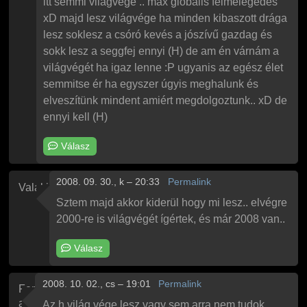
itt semmi világvége .. max globális felmelegedés
xD majd lesz világvége ha minden kibaszott drága
lesz soklesz a csóró kevés a jószívű gazdag és
sokk lesz a seggfej ennyi (H) de am én várnám a
világvégét ha igaz lenne :P ugyanis az egész élet
semmitse ér ha egyszer úgyis meghalunk és
elveszítünk mindent amiért megdolgoztunk.. xD de
ennyi kell (H)
Válasz
2008. 09. 30., k – 20:33
Permalink
Valaki
Sztem majd akkor kiderül hogy mi lesz.. elvégre
2000-re is világvégét ígértek, és már 2008 van..
Válasz
2008. 10. 02., cs – 19:01
Permalink
Feri
a
Az h világ vége lesz vagy sem arra nem tudok