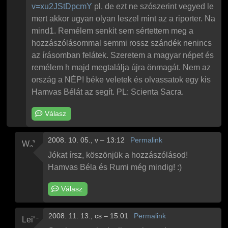
v=xu2JStDpcmY
pl. de ezt ne szószerint vegyed le
mert akkor ugyan olyan leszel mint az a riporter. Na
mind1. Remélem senkit sem sértettem meg a
hozzászólásommal semmi rossz szándék nenincs
az írásomban felátek. Szeretem a magyar népet és
remélem h majd megtalálja újra önmagát. Nem az
ország a NÉP! béke veletek és olvassatok egy kis
Hamvas Bélát az segít. PL: Scienta Sacra.
Válasz
2008. 10. 05., v – 13:12
Permalink
W.J.
Válasz
Feri a hegyről
Ne beszéljetek hülyeséget
üzenetére
Jókat írsz, köszönjük a hozzászólásod!
Hamvas Béla és Rumi még mindig! :)
Válasz
2008. 11. 13., cs – 15:01
Permalink
Leila