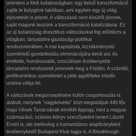
jelenteni a földi tudatosságban: egy belső transzformáció
zajlik le bolygónk lakóiban, ami egyben egy új világ
eljövetelét is jelenti. A változások nem kívülről jönnek,
saját magunk leszünk a transzformáció katalizátorai. Ez
az új tudatosság drasztikus változásokat fog előidézni a
világban, társadalmi-gazdasági-politikai
rendszereinkben. A mai kapitalista, kizsákmányoló
szemléletű gondolkodás eliminációjára kerül sor, és
érettebb, humánusabb, szociálisan érzékenyebb
társadalmi rendszerek jelennek meg a Földön. A számító,
profitcentrikus szemléletet a jobb agyfélteke intuitív
uralma váltja fel.
A változások megünneplésére külön csoportosulás is
alakult, melynek "nagykövetei" közt megtaláljuk 440 fős
maja Vének Tanácsának elnökét éppúgy, mint a magyar
származású, számos könyv szerzőjeként ismert László
Ervint is, aki mellesleg a humanitárius alapítványként
tevékenykedő Budapest Klub tagja is. A Breaktrough