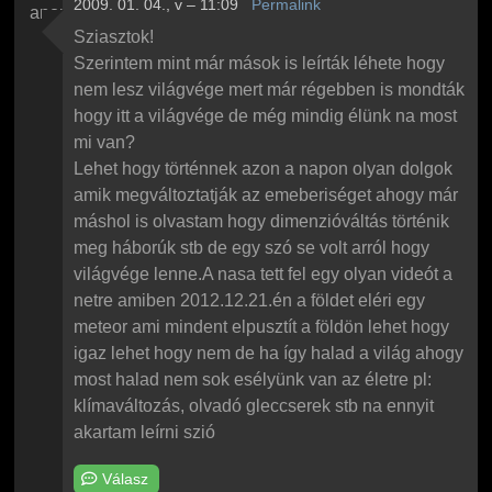
2009. 01. 04., v – 11:09
Permalink
anonymus
Sziasztok!
Szerintem mint már mások is leírták léhete hogy
nem lesz világvége mert már régebben is mondták
hogy itt a világvége de még mindig élünk na most
mi van?
Lehet hogy történnek azon a napon olyan dolgok
amik megváltoztatják az emeberiséget ahogy már
máshol is olvastam hogy dimenzióváltás történik
meg háborúk stb de egy szó se volt arról hogy
világvége lenne.A nasa tett fel egy olyan videót a
netre amiben 2012.12.21.én a földet eléri egy
meteor ami mindent elpusztít a földön lehet hogy
igaz lehet hogy nem de ha így halad a világ ahogy
most halad nem sok esélyünk van az életre pl:
klímaváltozás, olvadó gleccserek stb na ennyit
akartam leírni szió
Válasz