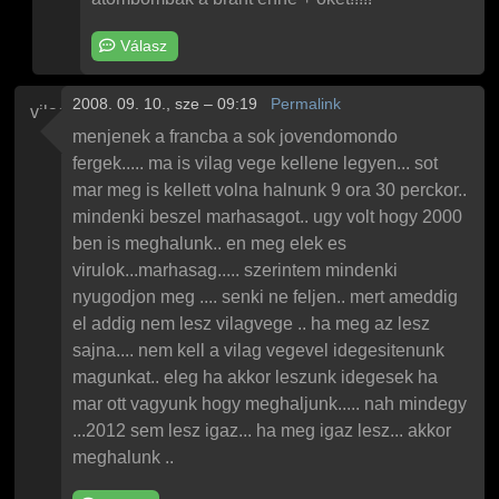
Válasz
2008. 09. 10., sze – 09:19
Permalink
vilagtusz
menjenek a francba a sok jovendomondo
fergek..... ma is vilag vege kellene legyen... sot
mar meg is kellett volna halnunk 9 ora 30 perckor..
mindenki beszel marhasagot.. ugy volt hogy 2000
ben is meghalunk.. en meg elek es
virulok...marhasag..... szerintem mindenki
nyugodjon meg .... senki ne feljen.. mert ameddig
el addig nem lesz vilagvege .. ha meg az lesz
sajna.... nem kell a vilag vegevel idegesitenunk
magunkat.. eleg ha akkor leszunk idegesek ha
mar ott vagyunk hogy meghaljunk..... nah mindegy
...2012 sem lesz igaz... ha meg igaz lesz... akkor
meghalunk ..