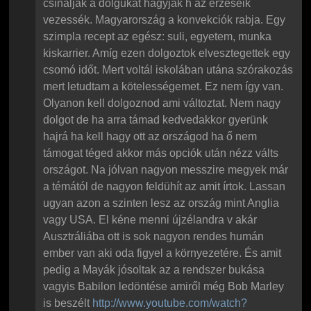
csinálják a dolgukat hagyják h az érzéseik
vezessék. Magyarország a konvekciók rabja. Egy
szimpla recept az egész: suli, egyetem, munka
kiskarrier. Amíg ezen dolgoztok elvesztegettek egy
csomó időt. Mert voltál iskolában utána szórakozás
mert letudtam a kötelességemet. Ez nem így van.
Olyanon kell dolgoznod ami változtat. Nem nagy
dolgot de ha arra támad kedvedakkor gyerünk
hajrá ha kell hagy ott az országod ha ő nem
támogat téged akkor más opciók után nézz válts
országot. Na jólvan nagyon messzire megyek már
a témától de nagyon feldühít az amit írtok. Lassan
ugyan azon a szinten lesz az ország mint Anglia
vagy USA. El kéne menni újzélandra v akár
Ausztráliába ott is sok nagyon rendes humán
ember van aki oda figyel a környezetére. És amit
pedig a Mayák jósoltak az a rendszer bukása
vagyis Babilon ledöntése amiről még Bob Marley
is beszélt
http://www.youtube.com/watch?