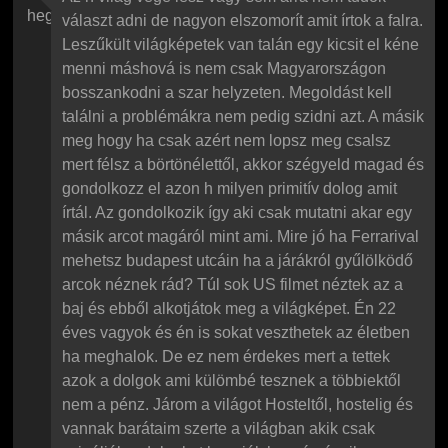
hegyről
választ adni de nagyon elszomorít amit írtok a falra.
Leszűkült világképetek van talán egy kicsit el kéne
menni máshová is nem csak Magyarországon
bosszankodni a szar helyzeten. Megoldást kell
találni a problémákra nem pedig szidni azt. A másik
meg hogy ha csak azért nem lopsz meg csalsz
mert félsz a börtönélettől, akkor szégyeld magad és
gondolkozz el azon h milyen primitív dolog amit
írtál. Az gondolkozik így aki csak mutatni akar egy
másik arcot magáról mint ami. Mire jó ha Ferrarival
mehetsz budapest utcáin ha a járákról gyűlölködő
arcok néznek rád? Túl sok US filmet néztek az a
baj és ebből alkotjátok meg a világképet. Én 22
éves vagyok és én is sokat veszthetek az életben
ha meghalok. De ez nem érdekes mert a tettek
azok a dolgok ami külömbé tesznek a többiektől
nem a pénz. Járom a világot Hosteltől, hostelig és
vannak barátaim szerte a világban akik csak