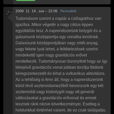
2008. 11. 19., sze – 22:06
Permalink
Jani
Tudomásom szerint a naptár a csillagokhoz van
igazítva. Mikor végetér a nagy ciklus éppen
együttállás lesz. A naprendszerünk bolygói és a
galaxisunk középpontja egy vonalba kerülnek.
Galaxisunk középpontjában vagy sötét anyag,
vagy fekete lyuk lehet, a feltételezések szerint
mindekettő igen nagy gravitációs erővel
rendelkezik. Tudományosan bizonyított hogy az így
létrejövő gravitációs vonal jobban torzítja földünk
kéregszerkezetét és kihat a vulkanikus aktivitásra.
Az a lehtőség is fenn áll, hogy a naprendszerünk
körül lévő aszteroidamezőből bevonzunk egy két
aszteroidát vagy kisbolygót vagy ott generál
változásokat a gravitációs erővonal és ennek
lesznek ránk nézve következményei. Esetleg a
holdunkkal történhet valami, de ez csak találgatás.