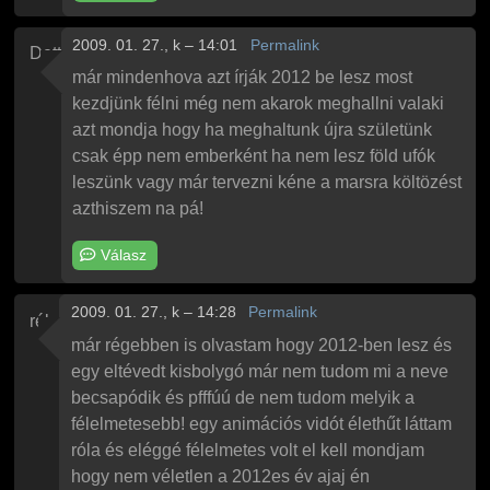
2009. 01. 27., k – 14:01
Permalink
Detti
már mindenhova azt írják 2012 be lesz most
kezdjünk félni még nem akarok meghallni valaki
azt mondja hogy ha meghaltunk újra születünk
csak épp nem emberként ha nem lesz föld ufók
leszünk vagy már tervezni kéne a marsra költözést
azthiszem na pá!
Válasz
2009. 01. 27., k – 14:28
Permalink
réka
már régebben is olvastam hogy 2012-ben lesz és
egy eltévedt kisbolygó már nem tudom mi a neve
becsapódik és pfffúú de nem tudom melyik a
félelmetesebb! egy animációs vidót élethűt láttam
róla és eléggé félelmetes volt el kell mondjam
hogy nem véletlen a 2012es év ajaj én