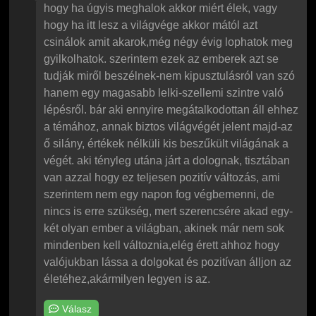
hogy ha úgyis meghalok akkor miért élek, vagy
hogy ha itt lesz a világvége akkor mától azt
csinálok amit akarok,még négy évig lophatok meg
gyilkolhatok. szerintem ezek az emberek azt se
tudják miről beszélnek-nem kipusztulásról van szó
hanem egy magasabb lelki-szellemi szintre való
lépésről. bár aki ennyire megátalkodottan áll ehhez
a témához, annak biztos világvégét jelent majd-az
ő silány, értékek nélküli kis beszűkült világának a
végét. aki tényleg utána járt a dolognak, tisztában
van azzal hogy ez teljesen pozitív változás, ami
szerintem nem egy napon fog végbemenni, de
nincs is erre szükség, mert szerencsére akad egy-
két olyan ember a világban, akinek már nem sok
mindenben kell változnia,elég érett ahhoz hogy
valójukban lássa a dolgokat és pozitívan álljon az
életéhez,akármilyen legyen is az.
Válasz