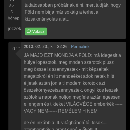
tudatosabban próbálnak élni, mert tudják, hogy
év
5
Föld nem bírja már sokáig a terhet a
hónap
kizsákmányolás alatt.
joczek
Válasz
2010. 02. 23., k – 22:26
Permalink
dodii96
Válasz
joczek
Korszakváltás, nem világvége
üzenetére
JA MAJD EZT MONDJA A FÖLD: má idegesit a
hülye lopásotok, meg mnden szarotok plusz
még össze is szennyeztek - mit képzeltek
magatokról én itt mendeéket adok netek h itt
éljetek aztán jön a ti modern korotok azt
összekörnyezetszennyeztek, öngyilkos leszek
szólok a napnak nöljön megfele aztán égessen
el engem és tikteket VILÁGVÉGE emberkék -----
VAGY NEM------ REMÉLEM H NEM
de én inkább a III. világháborútól fosok.....
atombombák a brant enné + őket!!!!!