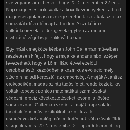
szerzőpáros arról beszél, hogy 2012. december 22-én a
Nap mágneses pólusváltása következményeként a Föld
mágneses polaritása is megcserélődik, s ez katasztrófák
sorozatát idézi elő majd a Földön. A szökőárak,
vulkánkitörések, földrengések egyben az emberi
civilizáció végét is jelentik várhatóan.
Egy másik megközelítésben John Calleman műveiben
részletesen kifejti, hogy a maja kalendáriumból szépen
levezethető, hogy a 16 milliárd évvel ezelőtti
ősrobbanástól kezdődően a kozmikus evolúció mely
stációin haladt keresztül az emberiség. A maják Atlantisz
örököseiként magas szintű tudás felett rendelkeztek, így
voltak képesek pontos matematikai számításokat
végezni, precíz következtetéseket levonni a jövőre
vonatkozóan. Calleman szerint a maják kapcsolatot
tartottak fenn más létsíkokkal, az ott lezajló
eseményekkel analóg módon történnek változások földi
világunkban is. 2012. december 21. új fordulópontot fog