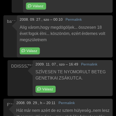
Válasz
2008. 09. 27., szo – 00:10
Permalink
bass
Alig várom,hogy megdögöljek... összesen 18
évet fogok élni... köszönöm, ezért érdemes volt
megszületnem
Válasz
2009. 11. 07., szo – 16:49
Permalink
DDISSSZNÓ
Válasz
bass
BASSZ
üzenetére
SZÍVESEN TE NYOMORULT BETEG
GENETIKAI ZSÁKUTCA.
Válasz
2008. 09. 29., h – 20:11
Permalink
Rita
Hát már nem azért de ez sztem hülyeség..nem lesz